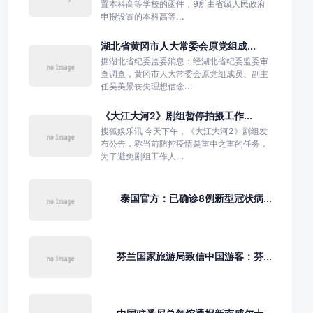
置本科高等学校的函件，9所由省级人民政府
申报设置的本科高等...
湖北省黄冈市人大常委会原党组成...
据湖北省纪委监委消息：经湖北省纪委监委审
查调查，黄冈市人大常委会原党组成员、副主
任吴美景丧失理想信念...
《大江大河2》剧组暂停拍摄工作...
搜狐娱乐讯 今天下午，《大江大河2》剧组发
布公告，称当前防控疫情是重中之重的任务，
为了避免剧组工作人...
泰国官方：已确诊8例新型冠状病...
芬兰国家旅游局致信中国游客：芬...