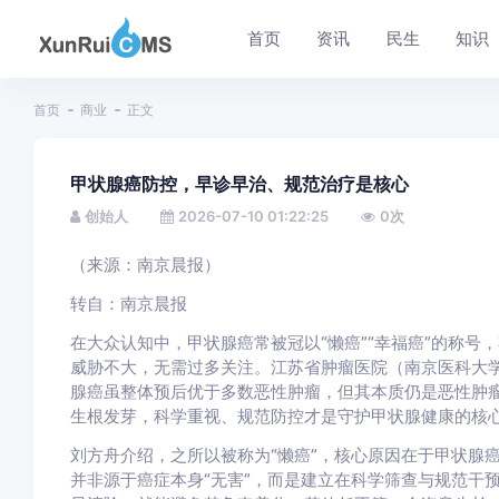
首页
资讯
民生
知识
首页
商业
正文
甲状腺癌防控，早诊早治、规范治疗是核心
创始人
2026-07-10 01:22:25
0
次
（来源：南京晨报）
转自：南京晨报
在大众认知中，甲状腺癌常被冠以“懒癌”“幸福癌”的称
威胁不大，无需过多关注。江苏省肿瘤医院（南京医科大
腺癌虽整体预后优于多数恶性肿瘤，但其本质仍是恶性肿瘤
生根发芽，科学重视、规范防控才是守护甲状腺健康的核心
刘方舟介绍，之所以被称为“懒癌”，核心原因在于甲状腺
并非源于癌症本身“无害”，而是建立在科学筛查与规范干