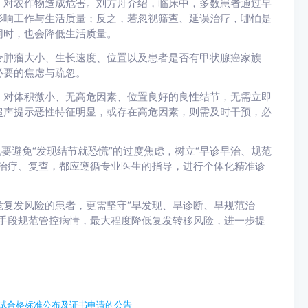
，对农作物造成危害。刘方舟介绍，临床中，多数患者通过早
影响工作与生活质量；反之，若忽视筛查、延误治疗，哪怕是
同时，也会降低生活质量。
合肿瘤大小、生长速度、位置以及患者是否有甲状腺癌家族
必要的焦虑与疏忽。
。对体积微小、无高危因素、位置良好的良性结节，无需立即
超声提示恶性特征明显，或存在高危因素，则需及时干预，必
要避免“发现结节就恐慌”的过度焦虑，树立“早诊早治、规范
治疗、复查，都应遵循专业医生的指导，进行个体化精准诊
复发风险的患者，更需坚守“早发现、早诊断、早规范治
手段规范管控病情，最大程度降低复发转移风险，进一步提
格考试合格标准公布及证书申请的公告