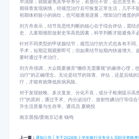
早清除；就能避免其争夺养分，若放任不管，会恣意生长
期筛查发现病情，经规范治疗后可恢复正常生活，几乎不
初期体积较小的病灶，也可能逐渐进展，增加治疗难度的
刘方舟表示，结节良恶性判断的核心在于综合评估，需结
史、儿童期颈部放射史等高危因素，科学判断才能避免不
针对不同类型的甲状腺结节，规范治疗的方式也各有不同
手术，短期定期观察即可；但如果结节短期内快速增大、
要时通过手术治疗。
刘方舟强调，大众既要摒弃“懒癌无需重视”的麻痹心理，也
治疗”的正确理念。无论是结节的筛查、评估，还是后续的
疗，才能有效降低疾病风险。
对于发现较晚、多次复发、分化不良，或分子检测提示高危
疗”的原则，通过手术、内分泌治疗、放射性碘治疗等综合
升生活质量与生存率。通讯员 夏晓悦
南京晨报/爱南京记者 钱鸣
上一篇：
通知公告 | 关于2026年上半年银行业专业人员职业资