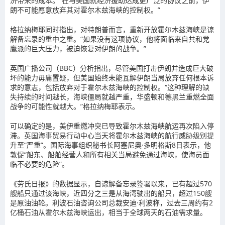
济带来的成本。“在与美国就经济援助达成更广泛的协议之前，伊
朗不可能愿意放弃其对霍尔木兹海峡的控制权。”
格拉纳梅耶同时指出，对特朗普而言，重新开放霍尔木兹海峡是谅
解备忘录的重中之重。“如果没有这项协议，他将面临来自共和党
鹰派的巨大压力，被迫恢复对伊朗的战争。”
英国广播公司（BBC）分析指出，尽管美国打击伊朗并造成巨大破
坏的能力毋庸置疑，但美国始终未能瓦解伊朗当局放弃任何根本诉
求的意志，包括放弃对于霍尔木兹海峡的控制权。“这种理解的缺
失持续的时间越长，海峡僵局就越严重，华盛顿和德黑兰重燃全面
战争的可能性就越大。”格拉纳梅耶表示。
可以确定的是，美伊重燃冲突已导致霍尔木兹海峡航运再次陷入停
滞。英国海事贸易行动中心当天将霍尔木兹海峡的航行威胁级别提
升至“严重”。国际海事组织秘书长阿塞尼奥·多明格斯8日表示，他
敦促“船东、船舶经营人和所有相关当局避免通过海峡，使海员面
临不必要的危险”。
《劳氏日报》的数据显示，自谅解备忘录签署以来，已有超过570
艘船只通过该海峡，近四分之三是从海湾驶出的船只，超过150艘
是原油油轮。利波石油咨询公司总裁安迪·利波称，过去三周约有2
亿桶石油从霍尔木兹海峡运出，相当于全球两天的石油需求量。