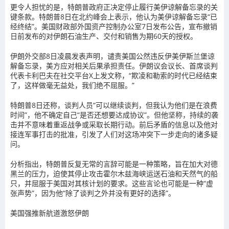
更令人担忧的是，特朗普政府正决定停止履行美伊谅解备忘录的关
键条款。特朗普8日在北约峰会上表示，他认为美伊谅解备忘录“已
经终结”。美国财政部外国资产控制办公室7日发布公告，宣布撤销
日前发布的对伊朗石油生产、交付和销售为期60天的授权。
伊朗外交部8日凌晨发表声明，谴责美国公然违反伊美伊斯兰堡谅
解备忘录，美方应对相关后果承担责任。伊朗议会议长、首席谈判
代表卡利巴夫在社交平台X上发文称，“欺凌和勒索的时代已经结束
了，这样做毫无益处，我们绝不屈服。”
特朗普8日还称，谈判人员“可以继续谈判，但我认为他们是在浪费
时间”，他不确定自己“是否还想要达成协议”。但他坚称，持续的袭
击并不意味着重返战争或采取长期行动。前后矛盾的信息以及他对
接连军事打击的批准，引发了人们对这场冲突下一步走向的诸多疑
问。
分析指出，
特朗普反复无常的言辞可能是一种策略，旨在加大对德
黑兰的压力，迫使其停止攻击霍尔木兹海峡运送石油和天然气的船
只，并屈服于美国对其核计划的要求。这些言论也可能是一种“虚
张声势”，因为他“除了谈判之外并没有更好的选择”。
美国强推新航道激怒伊朗