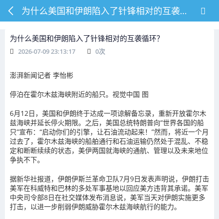
为什么美国和伊朗陷入了针锋相对的互袭循环？
为什么美国和伊朗陷入了针锋相对的互袭循环？
2026-07-09 23:13:17
0
次
澎湃新闻记者 李怡彬
停泊在霍尔木兹海峡附近的船只。视觉中国 图
6月12日，美国和伊朗终于达成一项谅解备忘录，重新开放霍尔木
兹海峡并延长停火期限。之后，美国总统特朗普向“世界各国的船
只”宣布：“启动你们的引擎，让石油流动起来！”然而，将近一个月
过去了，霍尔木兹海峡的船舶通行和石油运输仍然处于混乱、不稳
定和断断续续的状态，美伊两国就海峡的通航、管理以及未来地位
争执不下。
据新华社报道，伊朗伊斯兰革命卫队7月9日发表声明说，伊朗打击
美军在科威特和巴林的多处军事基地以回应美方违背其承诺。美军
中央司令部8日在社交媒体发布消息说，美军当天对伊朗实施更多
打击，以进一步削弱伊朗威胁霍尔木兹海峡航行的能力。