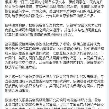
根据6月17日正式签署的谅解备忘录文本，伊朗同意在60天内允许
船只免费通过海峡，在30天内清除海峡内的水雷，并将航运量逐步
恢复到战前水平。作为交换，美国将解除对伊朗港口的海上封锁，
同时给予伊朗临时豁免权，允许其出售原油和石油相关产品。
值得注意的是，根据谅解备忘录的文本，伊朗将“尽最大努力安排
商船在波斯湾和阿曼海之间安全通行”，并在未来与包括阿曼在内
的其他海湾国家“就海峡的未来地位进行讨论”。
这项
措辞模棱两可
的协议很快就受到了考验。伊朗方面坚持认为，
该条款已授权其在60天内管理霍尔木兹海峡的通行。他们要求所有
船只使用靠近其海岸线的航线，以便监控这条水道的交通状况。与
此同时，美国方面则鼓励船只从阿曼海岸附近通过，以便美国战机
为船只提供空中掩护，从而削弱伊朗对海峡的控制力，缓解美国中
期选举前的能源危机。
正是
这一对立导致美伊双方陷入了反复的针锋相对的攻击循环。
每
当美国推动船只通过靠近阿曼方向的航道时，伊朗就会对未按其意
愿航行的海峡船只发动袭击，美国随后以打击伊朗作为回应，而伊
朗则会发动报复。
欧洲对外关系委员会高级政策研究员埃莉·格拉纳梅耶指出，霍尔
木兹海峡是伊朗如今最强大的筹码，提高了美国重启战端给全球经