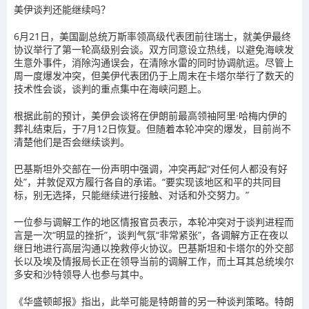
美伊谈判还能继续吗？
6月21日，美国副总统万斯率领高级代表团前往瑞士，就美伊最终
协议举行了第一轮高级别会谈。双方同意设立热线，以避免海峡发
生意外事件，消除沟通误会，在清除水雷的同时协调航运。尽管上
周一度爆发冲突，但美伊代表团仍于上周末在卡塔尔举行了数天的
技术性会谈，谈判的重点集中在海峡问题上。
根据此前的预计，美伊会谈将在伊朗前最高领袖阿里·哈梅内伊的
葬礼结束后，于7月12日恢复。但随着本轮冲突的爆发，目前尚不
清楚他们是否会继续谈判。
巴基斯坦外交部在一份声明中强调，冲突再起“对任何人都没有好
处”，并敦促双方履行各自的承诺。“要实现该地区和平的共同目
标，别无选择，只能继续进行接触、对话和外交努力。”
一位参与调解工作的地区情报官员表示，本轮冲突对于谈判进程而
言是一次“明显的挫折”，谈判气氛“非常紧张”，各调解方正在夜以
继日地进行高层沟通以挽救停火协议。巴基斯坦和卡塔尔的外交部
长以及埃及情报局长正在领导当前的调解工作，而土耳其总统埃尔
多安和沙特领导人也参与其中。
《华盛顿邮报》指出，此举可能是特朗普的另一种谈判策略。
特朗