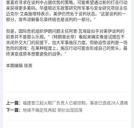
普喜欢寻求在谈判中占据优势的策略，可能希望通过新的打击行动
来获得更多筹码。
华盛顿近东政策研究所军事与安全研究项目主任
迈克尔·艾森施塔特表示，美伊仍然处于谈判状态。“这是谈判的一
部分，
宣布谅解备忘录终结也是谈判的一部分。
”
但是，国际危机组织伊朗问题主任阿里·瓦埃兹似乎对美伊谈判的
前景并不是那么乐观。“（特朗普此举）看起来确实像是试图在不
关闭外交大门的前提下，加大军事施压力度。但
胁迫性谈判是一场
危险的游戏
：在某种程度上，施压行动可能会形成自己的势头，最
终演变成原本想要避免的战争。”
本期编辑 徐滁
上一篇：
福建晋江起火鞋厂负责人已被控制，事故已造成28人遇难
下一篇：
地缘不确定性再起 铜价出现回落