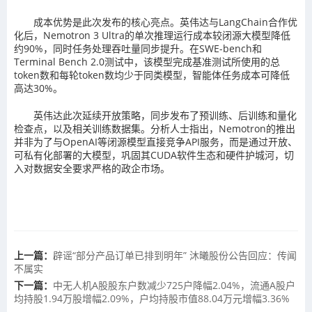
成本优势是此次发布的核心亮点。英伟达与LangChain合作优
化后，Nemotron 3 Ultra的单次推理运行成本较闭源大模型降低
约90%，同时任务处理吞吐量同步提升。在SWE-bench和
Terminal Bench 2.0测试中，该模型完成基准测试所使用的总
token数和每轮token数均少于同类模型，智能体任务成本可降低
高达30%。
英伟达此次延续开放策略，同步发布了预训练、后训练和量化
检查点，以及相关训练数据集。分析人士指出，Nemotron的推出
并非为了与OpenAI等闭源模型直接竞争API服务，而是通过开放、
可私有化部署的大模型，巩固其CUDA软件生态和硬件护城河，切
入对数据安全要求严格的政企市场。
上一篇：
辟谣“部分产品订单已排到明年” 沐曦股份公告回应：传闻
不属实
下一篇：
中无人机A股股东户数减少725户降幅2.04%，流通A股户
均持股1.94万股增幅2.09%，户均持股市值88.04万元增幅3.36%