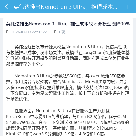
英伟达推出Nemotron 3 Ultra，推理成本较闭源模型骤降90%
英伟达推出Nemotron 3 Ultra，推理成本较闭源模型骤降90%
2026-07-09 22:58:22
0
次
英伟达近日发布开源大模型Nemotron 3 Ultra，凭借高性能
与极低推理成本引发市场关注。该模型在LangChain深度智能体基
准测试中取得开源模型组别最高准确率，同时推理成本仅为行业头
部闭源模型的十分之一。
Nemotron 3 Ultra总参数达5500亿，每token激活550亿参
数，采用混合专家架构，融合Mamba-2、MoE和注意力层，并引
入多token预测技术以提升推理速度。模型支持长达100万token的
上下文窗口，专为复杂智能体工作流、长上下文分析和多语言推理
等场景优化。
性能方面，Nemotron 3 Ultra在智能体生产力测试
PinchBench中取得91%的准确率，与Kimi K2.6持平，优于GLM
5.1和Qwen3.5。在长上下文测试Ruler @1M中，该模型以95%的
成绩领先同类开源模型。吞吐量方面，其推理速度较GLM 5.1、
Kimi K2.6和Qwen3.5分别提升5.9倍、4.8倍和1.6倍。