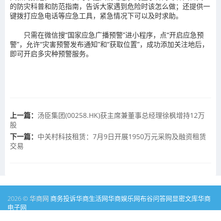
的防灾科普和防范指南，告诉大家遇到危险时该怎么做
；还提供一
键拨打应急电话等应急工具，紧急情况下可以及时求助。
只需在微信搜“国家应急广播预警”进小程序，点“开启应急预
警”，允许“灾害预警发布通知”和“获取位置”，成功添加关注地后，
即可开启多灾种预警服务。
上一篇：
汤臣集团(00258.HK)获主席兼董事总经理徐枫增持12万
股
下一篇：
中关村科技租赁：7月9日开展1950万元采购及融资租赁
交易
2026 © 华商网
商务投诉
华商生活网
华商娱乐网
布谷问答网
显密文库
华商
电子网