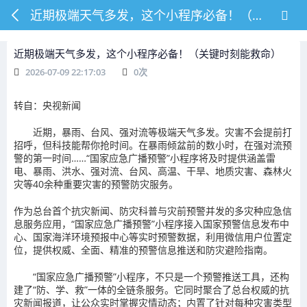
近期极端天气多发，这个小程序必备！（关键时刻能救命）
近期极端天气多发，这个小程序必备！（关键时刻能救命）
2026-07-09 22:17:03
0
次
转自：央视新闻
近期，暴雨、台风、强对流等极端天气多发。灾害不会提前打
招呼，但科技能帮你抢时间。在暴雨倾盆前的数小时，在强对流预
警的第一时间……“
国家应急广播预警
”小程序将及时提供涵盖
雷
电、暴雨、洪水、强对流、台风、高温、干旱、地质灾害、森林火
灾
等40余种重要灾害的预警防灾服务。
作为总台首个
抗灾新闻、防灾科普
与
灾前预警并发
的多灾种应急信
息服务应用，“国家应急广播预警”小程序接入国家预警信息发布中
心、国家海洋环境预报中心等实时预警数据，利用微信用户位置定
位，
提供权威、全面、精准的预警信息推送和防灾避险指南
。
“国家应急广播预警”小程序，不只是一个预警推送工具，还构
建了“防、学、救”一体的全链条服务。它同时聚合了总台权威的抗
灾新闻报道，让公众实时掌握灾情动态；
内置了针对每种灾害类型