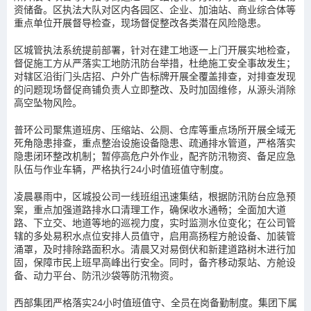
资储备。区执法大队对区内各园区、企业、加油站、商业综合体等
重点单位开展督导检查，现场督促整改各类潜在风险隐患。
区城管执法系统提前部署，针对在建工地逐一上门开展实地检查，
督促施工方从严落实工地防汛防台举措，杜绝施工安全事故发生；
对辖区沿街门头店招、户外广告标牌开展全覆盖排查，对排查发现
的问题现场督促商铺负责人立即整改、及时加固维修，从源头消除
高空坠物风险。
普环公司聚焦道班房、压缩站、公厕、仓库等重点场所开展全域无
死角隐患排查，重点整治设施设备隐患、疏通排水管道，严格落实
隐患闭环整改机制；暂停高危户外作业，配齐防汛物资、备足应急
队伍与作业车辆，严格执行24小时值班值守制度。
凌晨暴雨中，区城投公司一线班组迅速集结，根据防汛防台应急预
案，重点加强道路排水口清理工作，确保收水通畅；全面加大道
路、下立交、地道等地的巡视力度，实时监测水位变化；在公司管
辖的多处易积水点位安排人员值守，启用高扬程方舱设备、加装管
涌罩，及时排除路面积水。清晨又对易倒伏和新建道路树木进行加
固，保障市民上班早高峰出行安全。同时，备齐移动泵站、方舱设
备、动力平台、防汛沙袋等防汛物资。
西部集团严格落实24小时值班值守、全员在岗备勤制度。集团下属