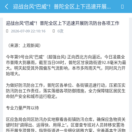
迎战台风“巴威”！普陀全区上下迅速开展防汛防台各项工作
迎战台风“巴威”！普陀全区上下迅速开展防汛防台各项工作
2026-07-09 22:10:16
0
次
（来源：上观新闻）
今年第9号台风“巴威”（超强台风) 正向西北方向逼近。今日凌晨全
市普降大到暴雨，截至当日08时，普陀区甘泉路街道92.8毫米为最
大。明天起受其外围偏东气流影响，本市多阵雨天气，同时风力开
始增大。
为做好防汛防台工作，普陀区各单位、各街镇迅速行动，压紧压实
防汛防台工作责任，落实落细各项防御措施，全力保障辖区居民生
命财产安全和城市运行稳定。
专业力量严阵以待
区应急局会同区防汛办实地察看各街镇防汛仓库，确保应急物资关
键时刻“调得出、运得快、用得上”。区督查专班对人员转移安置场
所开展专项督导，指导街道进一步细化转移方案，完善基本生活物