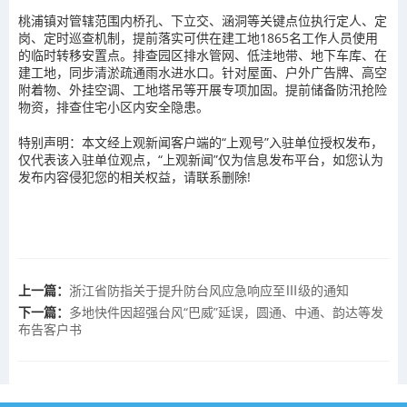
桃浦镇对管辖范围内桥孔、下立交、涵洞等关键点位执行定人、定
岗、定时巡查机制，提前落实可供在建工地1865名工作人员使用
的临时转移安置点。排查园区排水管网、低洼地带、地下车库、在
建工地，同步清淤疏通雨水进水口。针对屋面、户外广告牌、高空
附着物、外挂空调、工地塔吊等开展专项加固。提前储备防汛抢险
物资，排查住宅小区内安全隐患。
特别声明：本文经上观新闻客户端的“上观号”入驻单位授权发布，
仅代表该入驻单位观点，“上观新闻”仅为信息发布平台，如您认为
发布内容侵犯您的相关权益，请联系删除!
上一篇：
浙江省防指关于提升防台风应急响应至Ⅲ级的通知
下一篇：
多地快件因超强台风“巴威”延误，圆通、中通、韵达等发
布告客户书