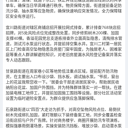
单车，确保当日早高峰通行秩序。物资保障方面，街道提前备足防
汛沙袋、抽水泵等应急物资，确保快速响应突发情况，全力保障辖
区安全有序运行。
宜川路街道对辖区商铺店招开展拉网式排查，累计排查768块店招
招牌，对5处风险点位完成整改处置，同步修剪树木200棵、加固
支撑40棵。香溢花园党总支逐栋排查外立面高坠隐患，清掏排水管
道，测试污水泵运行状态，并提前排空集水井。宜川二村第一居民
区上门检查高空坠物隐患及房屋门窗牢固度，为独居老人、困难家
庭等重点人群讲解避险知识，对老旧房屋漏水风险登记备案并落实
专人动态跟踪。
甘泉路街道在周家巷小区等地势低洼重点区域，提前配齐防汛物
资，在主要出入口布设沙袋、挡水板，调试抽水泵。“爷叔，窗台
上的花盆我帮您收一下。”居委会干部走进居民家中，帮助居民收
纳阳台花盆、加固户外围挡，并为特殊群体落实一对一帮扶。在建
加装电梯工地停工，并提前加固施工围挡等设施，部分社区活动室
设置为临时避险安置点，为群众提供应急落脚保障。
石泉路街道以“四百”大走访为抓手，对高空坠物风险点位、易倒伏
树木完成绑扎加固，紧盯限额以下装修备案工地，同步全覆盖检查
沿街店招与户外广告牌。针对商务楼宇、商圈开展防汛专项演练，
模拟强暴雨倒灌场景，实操安装防汛挡板、堆放沙袋、启动潜水泵