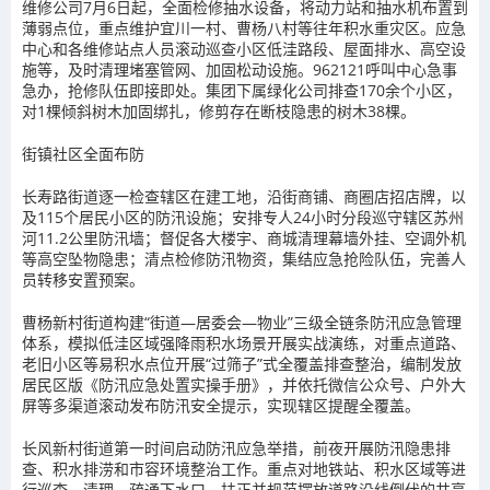
维修公司7月6日起，全面检修抽水设备，将动力站和抽水机布置到
薄弱点位，重点维护宜川一村、曹杨八村等往年积水重灾区。应急
中心和各维修站点人员滚动巡查小区低洼路段、屋面排水、高空设
施等，及时清理堵塞管网、加固松动设施。962121呼叫中心急事
急办，抢修队伍即接即处。集团下属绿化公司排查170余个小区，
对1棵倾斜树木加固绑扎，修剪存在断枝隐患的树木38棵。
街镇社区全面布防
长寿路街道逐一检查辖区在建工地，沿街商铺、商圈店招店牌，以
及115个居民小区的防汛设施；安排专人24小时分段巡守辖区苏州
河11.2公里防汛墙；督促各大楼宇、商城清理幕墙外挂、空调外机
等高空坠物隐患；清点检修防汛物资，集结应急抢险队伍，完善人
员转移安置预案。
曹杨新村街道构建“街道—居委会—物业”三级全链条防汛应急管理
体系，模拟低洼区域强降雨积水场景开展实战演练，对重点道路、
老旧小区等易积水点位开展“过筛子”式全覆盖排查整治，编制发放
居民区版《防汛应急处置实操手册》，并依托微信公众号、户外大
屏等多渠道滚动发布防汛安全提示，实现辖区提醒全覆盖。
长风新村街道第一时间启动防汛应急举措，前夜开展防汛隐患排
查、积水排涝和市容环境整治工作。重点对地铁站、积水区域等进
行巡查，清理、疏通下水口，扶正并规范摆放道路沿线倒伏的共享