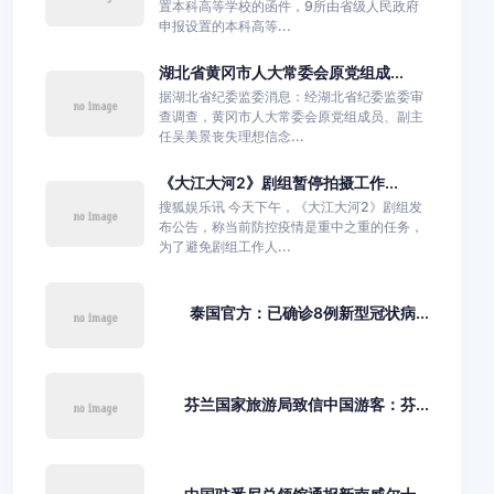
置本科高等学校的函件，9所由省级人民政府
申报设置的本科高等...
湖北省黄冈市人大常委会原党组成...
据湖北省纪委监委消息：经湖北省纪委监委审
查调查，黄冈市人大常委会原党组成员、副主
任吴美景丧失理想信念...
《大江大河2》剧组暂停拍摄工作...
搜狐娱乐讯 今天下午，《大江大河2》剧组发
布公告，称当前防控疫情是重中之重的任务，
为了避免剧组工作人...
泰国官方：已确诊8例新型冠状病...
芬兰国家旅游局致信中国游客：芬...