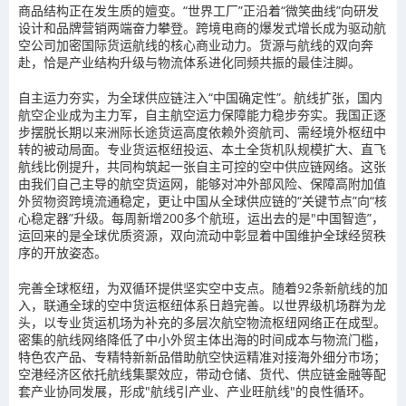
商品结构正在发生质的嬗变。“世界工厂”正沿着“微笑曲线”向研发
设计和品牌营销两端奋力攀登。跨境电商的爆发式增长成为驱动航
空公司加密国际货运航线的核心商业动力。货源与航线的双向奔
赴，恰是产业结构升级与物流体系进化同频共振的最佳注脚。
自主运力夯实，为全球供应链注入“中国确定性”。航线扩张，国内
航空企业成为主力军，自主航空运力保障能力稳步夯实。我国正逐
步摆脱长期以来洲际长途货运高度依赖外资航司、需经境外枢纽中
转的被动局面。专业货运枢纽投运、本土全货机队规模扩大、直飞
航线比例提升，共同构筑起一张自主可控的空中供应链网络。这张
由我们自己主导的航空货运网，能够对冲外部风险、保障高附加值
外贸物资跨境流通稳定，更让中国从全球供应链的“关键节点”向“核
心稳定器”升级。每周新增200多个航班，运出去的是"中国智造”，
运回来的是全球优质资源，双向流动中彰显着中国维护全球经贸秩
序的开放姿态。
完善全球枢纽，为双循环提供坚实空中支点。随着92条新航线的加
入，联通全球的空中货运枢纽体系日趋完善。以世界级机场群为龙
头，以专业货运机场为补充的多层次航空物流枢纽网络正在成型。
密集的航线网络降低了中小外贸主体出海的时间成本与物流门槛，
特色农产品、专精特新新品借助航空快运精准对接海外细分市场；
空港经济区依托航线集聚效应，带动仓储、货代、供应链金融等配
套产业协同发展，形成"航线引产业、产业旺航线"的良性循环。