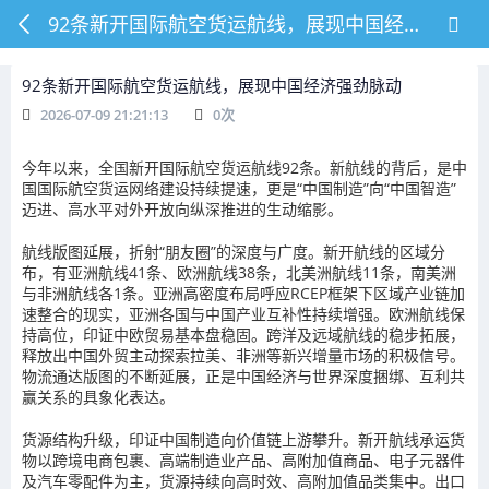
92条新开国际航空货运航线，展现中国经济强劲脉动
92条新开国际航空货运航线，展现中国经济强劲脉动
2026-07-09 21:21:13
0
次
今年以来，全国新开国际航空货运航线92条。新航线的背后，是中
国国际航空货运网络建设持续提速，更是“中国制造”向“中国智造”
迈进、高水平对外开放向纵深推进的生动缩影。
航线版图延展，折射“朋友圈”的深度与广度。新开航线的区域分
布，有亚洲航线41条、欧洲航线38条，北美洲航线11条，南美洲
与非洲航线各1条。亚洲高密度布局呼应RCEP框架下区域产业链加
速整合的现实，亚洲各国与中国产业互补性持续增强。欧洲航线保
持高位，印证中欧贸易基本盘稳固。跨洋及远域航线的稳步拓展，
释放出中国外贸主动探索拉美、非洲等新兴增量市场的积极信号。
物流通达版图的不断延展，正是中国经济与世界深度捆绑、互利共
赢关系的具象化表达。
货源结构升级，印证中国制造向价值链上游攀升。新开航线承运货
物以跨境电商包裹、高端制造业产品、高附加值商品、电子元器件
及汽车零配件为主，货源持续向高时效、高附加值品类集中。出口