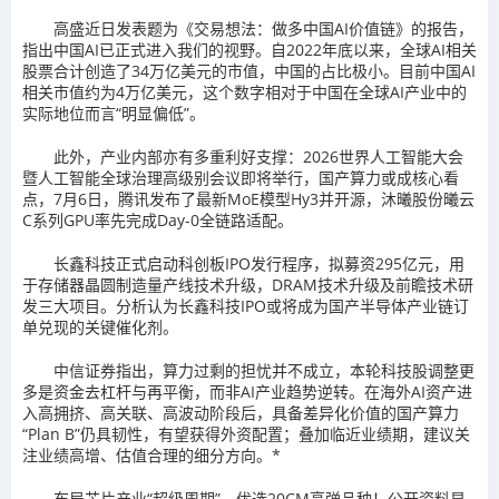
高盛近日发表题为《交易想法：做多中国AI价值链》的报告，
指出中国AI已正式进入我们的视野。自2022年底以来，全球AI相关
股票合计创造了34万亿美元的市值，中国的占比极小。目前中国AI
相关市值约为4万亿美元，这个数字相对于中国在全球AI产业中的
实际地位而言“明显偏低”。
此外，产业内部亦有多重利好支撑：2026世界人工智能大会
暨人工智能全球治理高级别会议即将举行，国产算力或成核心看
点，7月6日，腾讯发布了最新MoE模型Hy3并开源，沐曦股份曦云
C系列GPU率先完成Day-0全链路适配。
长鑫科技正式启动科创板IPO发行程序，拟募资295亿元，用
于存储器晶圆制造量产线技术升级，DRAM技术升级及前瞻技术研
发三大项目。分析认为长鑫科技IPO或将成为国产半导体产业链订
单兑现的关键催化剂。
中信证券指出，算力过剩的担忧并不成立，本轮科技股调整更
多是资金去杠杆与再平衡，而非AI产业趋势逆转。在海外AI资产进
入高拥挤、高关联、高波动阶段后，具备差异化价值的国产算力
“Plan B”仍具韧性，有望获得外资配置；叠加临近业绩期，建议关
注业绩高增、估值合理的细分方向。*
布局芯片产业“超级周期”，优选20CM高弹品种！公开资料显