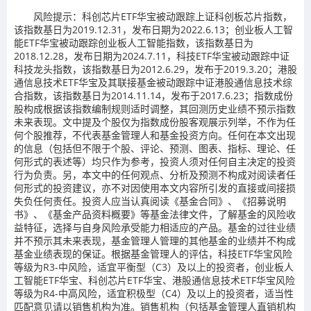
风险提示：科创芯片ETF华宝被动跟踪上证科创板芯片指数，
该指数基日为2019.12.31，发布日期为2022.6.13；创业板人工智
能ETF华宝被动跟踪创业板人工智能指数，该指数基日为
2018.12.28，发布日期为2024.7.11，科技ETF华宝被动跟踪中证
科技龙头指数，该指数基日为2012.6.29，发布于2019.3.20；港股
通信息技术ETF华宝及其联接基金被动跟踪中证港股通信息技术综
合指数，该指数基日为2014.11.14，发布于2017.6.23；指数成份
股构成根据该指数编制规则适时调整，其回测历史业绩不预示指数
未来表现。文中提及个股仅为指数成份股客观展示列举，不作为任
何个股推荐，不代表基金管理人和基金投资方向。任何在本文出现
的信息（包括但不限于个股、评论、预测、图表、指标、理论、任
何形式的表述等）均只作为参考，投资人须对任何自主决定的投资
行为负责。另，本文中的任何观点、分析及预测不构成对阅读者任
何形式的投资建议，亦不对因使用本文内容所引发的直接或间接损
失负任何责任。投资人应当认真阅读《基金合同》、《招募说明
书》、《基金产品资料概要》等基金法律文件，了解基金的风险收
益特征，选择与自身风险承受能力相适应的产品。基金的过往业绩
并不预示其未来表现，基金管理人管理的其他基金的业绩并不构成
基金业绩表现的保证。根据基金管理人的评估，科技ETF华宝风险
等级为R3-中风险，适宜平衡型（C3）及以上的投资者，创业板人
工智能ETF华宝、科创芯片ETF华宝、港股通信息技术ETF华宝风险
等级为R4-中高风险，适宜积极型（C4）及以上的投资者，适当性
匹配意见请以销售机构为准。销售机构（包括基金管理人直销机构