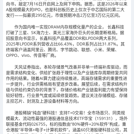
向书，敲定7月16日开启网上及网下申购。据悉，这是2026年以来
A股规模最大的IPO，也是科创板历史上仅次于中芯国际的第二大
发行——拟募资295亿元，市值预期冲击2万亿至3万亿元区间。
作为国内唯一实现DRAM内存规模化量产的企业， 长鑫科技
打破了三星、SK海力士、美光三家海外巨头的长期垄断格局。据
招股意向书显示，长鑫科技产品覆盖DDR和LPDDR两大系列，
2025年LPDDR系列营收占比66.43%，DDR系列占比31.87%。其
终端客户涵盖阿里云、腾讯、字节跳动、联想、小米、荣耀、
OPPO、vivo、传音等厂商。
天风证券指出，本轮存储景气改善并非单一终端补库驱动，而
是需求结构变化、供给扩张趋于理性以及产业链库存周期修复共同
作用的结果。随着AI算力建设持续推进，高端存储需求的重要性进
一步提升，行业供需格局有望逐步改善。展望后续，在需求结构升
级与供给约束仍存的背景下，存储价格和产业链盈利能力有望保持
较好韧性，行业景气度或延续修复趋势。建议关注存储模组、存储
主控芯片、封测及上游设备材料等方向。
港股稀缺“纯血”硬科技！支持T+0交易！全市场首只、同类规
模最大、流动性最强的港股通信息技术ETF华宝（159131），场外
联接基金代码026755，标的指数由“80%硬件+20%软件”构成，重
仓港股“半导体+电子+计算机软件”，涵盖60只港股硬科技公司，其