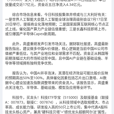
放量成交近17亿元，资金近五日净流入4.34亿元。
综合市场信息来看，今日科技股集体井喷或与三大利好有关：
一是世界人工智能大会暨人工智能全球治理高级别会议7月17日至
20日举行，提振商业化落地预期；二是国家超算互联网核心节点正
式上线，催化国产算力产业链估值重塑；三是长鑫科技即将上市，
或引爆国产半导体Capex新周期。
此外，高盛重磅发声引发市场关注。据财联社报道，高盛最新
报告指出，建议做多中国AI价值链，核心逻辑是当前中国AI公司市
值被严重低估，与其产业地位和全球需求不匹配。资金正从韩国等
前期涨幅过大的市场轮动至中国，且中国AI产业链在基础设施、半
导体等领域拥有独特竞争优势。
报告认为，中国AI并非泡沫，其潜在经济效益可能比股价反映
的预期高出50%至100%。具体催化因素包括芯片出口激增、AI数
据中心建设加速及指数调整带来的资金流入。该报告显示，高盛重
点关注电力、半导体、基础设施、模型及应用等全环节。
科技牛，买龙头！科技ETF华宝（515000）及联接基金（联接
A：007873，联接C：007874），从科技领域中选取规模大、市占
率高、成长能力强、研发投入高的50只上市公司，集中代表A股科
技龙头核心资产，兼具“硬科技贝塔”+“绩优龙头超额阿尔法”属性，