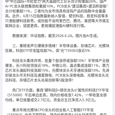
中“中芯国际+华虹宏力”两大晶圆代工巨头合计权重超26%，国产
AI PC龙头联想集团权重超10%，PCB龙头“建滔集团+建滔积层板”
合计权重超11%，三者均为全市场具有挂钩产品的指数中含量最
高。此外，6月15日指数最新纳入智谱、壁仞科技、胜宏科技等多
只港股硬科技新秀，成份股不含阿里巴巴、腾讯、美团等大市值互
联网企业，锐度更高，更易捕捉港股AI硬科技行情。
数据来源：中证指数，截至2026.6.24。图片由AI生成。
三、重磅发声引爆做多情绪！半导体设备、存储芯片、光模块
狂飙，科技ETF华宝猛攻超7%，高“光”159363涨近5%
科技龙头集体井喷，批量个股涨停或涨超10%！半导体产业链
爆发，长川科技领涨近18%，中微公司、晶合集成涨超11%，算力
芯片龙头澜起科技涨超15%，光模块龙头天孚通信涨超10%。先进
封装龙头华天科技及通富微电、PCB龙头深南电路、光模块龙头光
迅科技、存储芯片龙头兆易创新等5股涨停！
热门ETF方面，兼具“硬科技β+绩优龙头α”属性的科技ETF华宝
（515000）午后单边走高，场内价格收涨7.42%，一举收复全部
均线，单日放量成交2.7亿元，资金近五日净流入5.3亿元。
重点布局光模块CPO龙头的创业板人工智能ETF华宝
（159363）全天下探回升，场内价格收涨4.91%日线连阳，单日