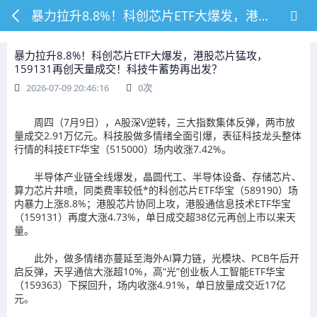
暴力拉升8.8%！科创芯片ETF大爆发，港股芯片猛攻，159131再创天量成交！科技牛蓄势再出发？
暴力拉升8.8%！科创芯片ETF大爆发，港股芯片猛攻，
159131再创天量成交！科技牛蓄势再出发？
2026-07-09 20:46:16
0
次
周四（7月9日），A股深V逆转，三大指数集体反弹，两市放
量成交2.91万亿元。科技股做多情绪全面引爆，表征科技龙头整体
行情的科技ETF华宝（515000）场内收涨7.42%。
半导体产业链全线爆发，晶圆代工、半导体设备、存储芯片、
算力芯片井喷，同类费率较低*的科创芯片ETF华宝（589190）场
内暴力上涨8.8%；港股芯片协同上攻，港股通信息技术ETF华宝
（159131）再度大涨4.73%，单日成交超38亿元再创上市以来天
量。
此外，做多情绪亦蔓延至海外AI算力链，光模块、PCB午后开
启反弹，天孚通信大涨超10%，高“光”创业板人工智能ETF华宝
（159363）下探回升，场内收涨4.91%，单日放量成交近17亿
元。