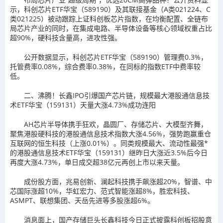
示，科创芯片ETF华宝（589190）及其联接基金（A类021224、C
类021225）被动跟踪上证科创板芯片指数，在均衡配置、全链布
局芯片产业的同时，在集成电路、半导体设备等核心领域权重占比
超90%，硬科技含量高，进攻性强。
公开数据显示，科创芯片ETF华宝（589190）管理费0.3%，
托管费率0.08%，综合费率0.38%，在同标的指数ETF中费率较
低。
二、沸腾！长鑫IPO引爆国产芯片链，规模最大港股通信息技
术ETF华宝（159131）天量大涨4.73%成功连阳
AH芯片半导体携手狂欢，晶圆厂、存储芯片、大模型齐舞，
聚焦港股硬科技的港股通信息技术指数大涨4.56%，强势跑赢重仓
互联网的恒生科技（上涨0.01%）。同类规模最大、流动性最强*
的港股通信息技术ETF华宝（159131）继昨日大涨近3.5%后今日
再度大涨4.73%，单日成交超38亿元再创上市以来天量。
成份股方面，兆易创新、澜起科技携手飙涨超20%，智谱、中
芯国际涨超10%，华虹宏力、范式智能涨超8%，胜宏科技、
ASMPT、联想集团、天岳先进等多股涨超6%。
消息面上，国产存储巨头长鑫科技今日正式披露科创板招股意