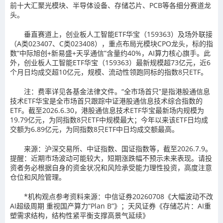
前十大汇聚光模块、半导体设备、存储芯片、PCB等各细分赛道龙
头。
垂直赛道上，创业板人工智能ETF华宝（159363）及场外联接
（A类023407、C类023408），重点布局光模块CPO龙头，标的指
数“中际旭创+新易盛+天孚通信”含量约40%，AI算力核心旗手。此
外，创业板人工智能ETF华宝（159363）最新规模超73亿元，近6
个月日均成交超10亿元，规模、流动性领跑同标的指数8只ETF。
注：费率详见各基金法律文件。“全市场首只”是指港股通信息
技术ETF华宝是全市场首只跟踪中证港股通信息技术综合指数的
ETF。截至2026.6.30，港股通信息技术ETF华宝最新场内规模为
19.79亿元，为同指数8只ETF中规模最大；今年以来该ETF日均成
交额为6.89亿元，为同指数8只ETF中日均成交额最高。
来源：沪深交易所、中证指数、国证指数等，截至2026.7.9。
提醒：近期市场波动可能较大，短期涨跌幅不预示未来表现。请投
资者务必根据自身的资金状况和风险承受能力理性投资，高度注意
仓位和风险管理。
*机构观点参考资料来源：中信证券20260708《大幅波动不改
AI超级周期 重视国产算力“Plan B”》；天风证券《存储芯片：AI重
塑需求结构，结构性紧平衡支撑高景气延续》