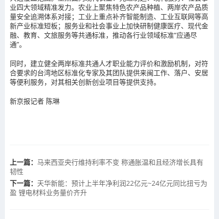
业四大领域精准发力。农业上聚焦特色农产品种植、两岸农产品质
量安全追溯体系对接；工业上重点补齐智能制造、工业互联网等高
新产业标准短板；服务业和社会事业上加快研制健康医疗、现代金
融、教育、文旅服务等共通标准，推动各行业领域标准“应通尽
通”。
同时，建立健全两岸标准共通人才职业能力评价和激励机制，对符
合要求的台湾地区标准化专家及其团队提供来闽工作、落户、安居
等便利服务，对其相关创新创业项目等提供支持。
新京报记者 陈琳
上一篇：
马来西亚央行维持利率不变 称通胀温和且经济增长具有
韧性
下一篇：
天华新能：预计上半年净利润22亿元~24亿元同比扭亏为
盈 锂电材料业务量价齐升