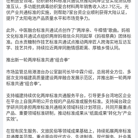
在制造业领域，纺织新材料标准共通试点推动两岸企业实现测试标
准互认，多功能抗病毒纺织复合材料两年销售收入达2.7亿元。光
伏产业共通标准的实施，则帮助7家台资企业顺利获得大陆认证，
提升了太阳电池产品质量水平和市场竞争力。
此外，中医融合标准共通试点创作了“两岸亲、牛樟情”歌曲。妈祖
文化标准共通试点组织两岸妈祖信众共同起草《妈祖祭典》团体标
准。白水贡糖制作技艺标准共通试点推动两岸匠人跨海实地互访互
学、技艺共传，持续拉近两岸同胞情感距离、厚植乡情认同。
推出新一轮两岸标准共通“组合拳”
市场监管总局港澳台办公室副司长毕中霖介绍，总局将全方位、多
层次支持福建高质量建设两岸融合发展示范区，并推出新一轮两岸
标准共通“组合拳”。
支持福建持续优化两岸标准共通服务平台，引导更多台湾地区企业
在平台上自我声明公开合规的产品标准或服务标准。支持闽台政企
学研共同承担两岸标准共通相关领域科技计划项目，共同开展重点
产品、重要领域标准研制，推动标准成果从“纸面成果”转化为“产业
实效”。
在现有民生服务、文旅民俗等领域成果基础上，持续拓展两岸标准
共通覆盖范围。重点面向现代农业、先进制造、现代服务、社会事