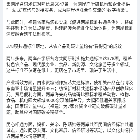
集两岸名词术语对照信息6047条，为两岸产学研机构和企业提供
“一站式”查询与对接服务，成为两岸标准合作交流的“数字桥梁”。
与此同时，福建省率先颁布实施《促进两岸标准共通条例》，将成
熟经验上升为法规制度，构建起涉台标准化法治体系，为两岸标准
深度融合筑牢法制根基。
378项共通标准落地，从农产品到碳计量均有“看得见”的成效
两年多来，两岸产学研各方共同研制实施共通标准达378项，覆盖
特色农产品、现代服务业、食品、新能源、文化旅游等多个领域。
这些标准不仅写在纸上，更落在了市场里、融进了生活中。
产业增效方面，白水贡糖制作技艺共通标准，使相关产品在台湾及
东南亚市场销量提升35%；纺织新材料共通标准带动产品创收超亿
元。贸易便利方面，两岸海关商品编码比照标准覆盖动物、植物、
食品、机电四大领域4000余项编码差异，大幅降低通关摩擦成
本；国家碳计量中心（福建）为7家台资企业靶向破解碳计量难
题，助其应对国际碳关税壁垒。
民心相通方面，妈祖、关帝、陈靖姑等两岸共奉民间信俗标准共通
试点，通过同祭共拜、文化巡展、信俗研讨等活动，以文化共情拉
近两岸民众情感距离。