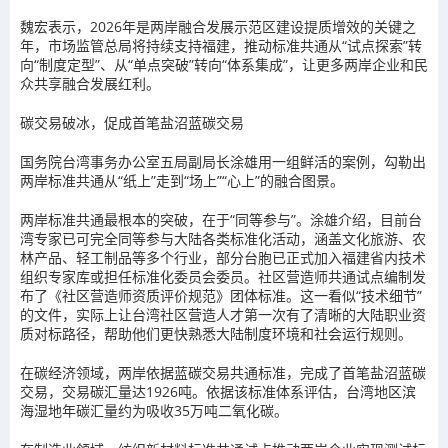
魏宏表示，2026年是两岸融合发展示范区建设提质增效的关键之
年，市场监管总局将持续支持福建，推动标准共通从“试点探索”转
向“制度定型”、从“单点突破”转向“体系集成”，让更多两岸企业和民
众共享融合发展红利。
碳交易破冰，促成首笔盐沼蓝碳交易
国务院台湾事务办公室五局副局长涂雄用一组鲜活的案例，勾勒出
两岸标准共通从“纸上”走到“场上”“心上”的融合图景。
两岸标准共通最根本的突破，在于“同等参与”。涂雄介绍，目前台
湾专家已可完全同等参与大陆各类标准化活动，涵盖文化旅游、农
林产品、轻工制品等多个行业，部分台胞已正式加入福建省内技术
组织专家库或担任标准化委员会委员。社区营造师共通试点编制发
布了《社区营造师资质评价规范》团体标准。这一看似“技术细节”
的文件，实际上让台湾社区营造人才第一次有了清晰的大陆职业资
质对标路径，帮助他们更快熟悉大陆制度环境和社会运行规则。
在碳经济领域，两岸依据蓝碳交易共通标准，完成了首笔盐沼蓝碳
交易，交易碳汇量达1926吨。依据该标准体系评估，台湾地区滨
海湿地年碳汇量约为吸收35万吨二氧化碳。