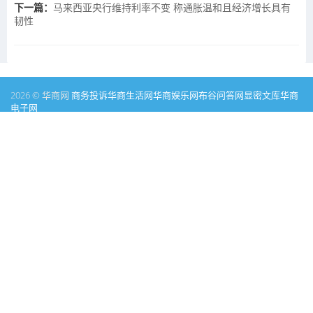
下一篇：
马来西亚央行维持利率不变 称通胀温和且经济增长具有
韧性
2026 © 华商网
商务投诉
华商生活网
华商娱乐网
布谷问答网
显密文库
华商
电子网