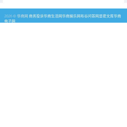
2026 © 华商网
商务投诉
华商生活网
华商娱乐网
布谷问答网
显密文库
华商
电子网