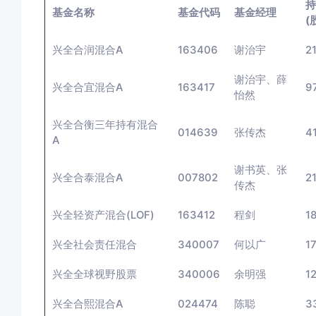
持
基金名称
基金代码
基金经理
(
兴全合润混合A
163406
谢治宇
2
谢治宇、薛
兴全合宜混合A
163417
9
怡然
兴全合衡三年持有混合
014639
张传杰
4
A
谢书英、张
兴全合泰混合A
007802
2
传杰
兴全轻资产混合(LOF)
163412
程剑
1
兴全社会责任混合
340007
何以广
1
兴全全球视野股票
340006
余明强
1
兴全合熙混合A
024474
陈聪
3