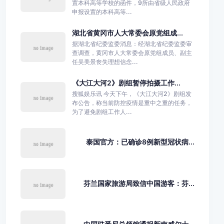
置本科高等学校的函件，9所由省级人民政府
申报设置的本科高等...
湖北省黄冈市人大常委会原党组成...
据湖北省纪委监委消息：经湖北省纪委监委审
查调查，黄冈市人大常委会原党组成员、副主
任吴美景丧失理想信念...
《大江大河2》剧组暂停拍摄工作...
搜狐娱乐讯 今天下午，《大江大河2》剧组发
布公告，称当前防控疫情是重中之重的任务，
为了避免剧组工作人...
泰国官方：已确诊8例新型冠状病...
芬兰国家旅游局致信中国游客：芬...