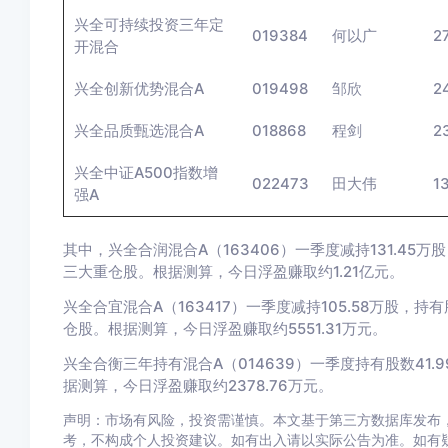
兴全可持续投资三年定
019384
何以广
2
开混合
兴全创新优势混合A
019498
邹欣
2
兴全品质甄选混合A
018868
程剑
2
兴全中证A500指数增
022473
田大伟
1
强A
其中，兴全合润混合A（163406）一季度减持131.45万
三大重仓股。根据测算，今日浮盈赚取约1.21亿元。
兴全合宜混合A（163417）一季度减持105.58万股，持
仓股。根据测算，今日浮盈赚取约5551.31万元。
兴全合衡三年持有混合A（014639）一季度持有股数41.
据测算，今日浮盈赚取约2378.76万元。
声明：市场有风险，投资需谨慎。本文基于第三方数据库发布，
考，不构成个人投资建议。如有出入请以实际公告为准。如有疑问，请联系b