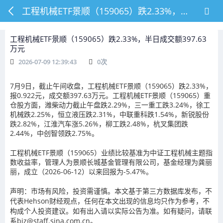
工程机械ETF景顺（159065）跌2.33%，半日成交额397.63万元
工程机械ETF景顺（159065）跌2.33%，半日成交额397.63
万元
2026-07-09 12:39:43
0
次
7月9日，截止午间收盘，工程机械ETF景顺（159065）跌2.33%，
报0.922元，成交额397.63万元。工程机械ETF景顺（159065）重
仓股方面，潍柴动力截止午盘跌2.29%，三一重工跌3.24%，徐工
机械跌2.25%，恒立液压跌2.31%，中联重科跌1.54%，新锐股份
跌2.82%，江淮汽车涨5.26%，柳工跌2.48%，杭叉集团跌
2.44%，中创智领跌2.75%。
工程机械ETF景顺（159065）业绩比较基准为中证工程机械主题指
数收益率，管理人为景顺长城基金管理有限公司，基金经理为龚丽
丽，成立（2026-06-12）以来回报为-5.47%。
声明：市场有风险，投资需谨慎。本文基于第三方数据库发布，不
代表Hehson财经观点，任何在本文出现的信息均只作为参考，不
构成个人投资建议。如有出入请以实际公告为准。如有疑问，请联
系biz@staff.sina.com.cn。