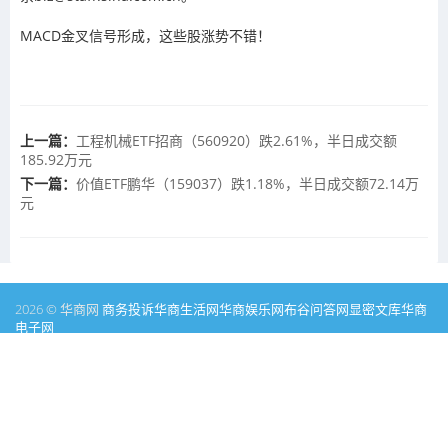
MACD金叉信号形成，这些股涨势不错！
上一篇：
工程机械ETF招商（560920）跌2.61%，半日成交额
185.92万元
下一篇：
价值ETF鹏华（159037）跌1.18%，半日成交额72.14万
元
2026 © 华商网
商务投诉
华商生活网
华商娱乐网
布谷问答网
显密文库
华商
电子网