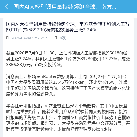
国内AI大模型调用量持续领跑全球，南方基金旗下科创人工智能ETF南方(589230)标的指数强势上涨2.24%
国内AI大模型调用量持续领跑全球，南方基金旗下科创人工智
能ETF南方(589230)标的指数强势上涨2.24%
2026-07-09 12:25:17
0
次
截至2026年7月9日 11:30，上证科创板人工智能指数(950180)强
势上涨2.24%，科创人工智能ETF南方(589230)换手17.23%，成交
3856.88万元，市场交投活跃。
消息面上，据OpenRouter数据测算，上周（6月29日至7月5日）
中国AI大模型周调用量达23.45万亿Token，环比增长15%，连续
十周超过美国稳居全球首位。这直接验证了国产大模型的商业化速
度和算力需求的强劲势头。
华泰证券研报指出，AI产业链正出现四个新趋势，其中“中国模型
崛起”是重要特征。随着企业用户从AI试验转向大规模部署，投资
回报率的优先级显著上升，中国模型厂商凭借性价比优势正在攫取
更多的市场份额。报告预计，大模型在激烈竞争中会逐渐分层，基
础模型将逐渐基础设施化，少量前沿模型独享token定价。