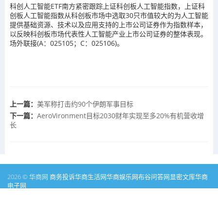
科创人工智能ETF南方紧密跟踪上证科创板人工智能指数，上证科
创板人工智能指数从科创板市场中选取30只市值较大的为人工智能
提供基础资源、技术以及应用支持的上市公司证券作为指数样本，
以反映科创板市场代表性人工智能产业上市公司证券的整体表现。
场外联接(A：025105；C：025106)。
上一篇：
美军称打击约90个伊朗军事目标
下一篇：
AeroVironment目标2030财年实现至多20%有机营收增
长
2026 © 华商网
商务投诉
华商生活网
华商娱乐网
布谷问答网
显密文库
华商
电子网