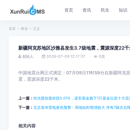
首页
资讯
民生
知识
首页
商业
正文
新疆阿克苏地区沙雅县发生3.7级地震，震源深度22千
创始人
2026-07-09 12:17:37
0
次
中国地震台网正式测定：07月09日11时59分在新疆阿克苏地
震，震源深度22千米。
上一篇：
恒光股份股价跌5.01%，诺安基金旗下1只基金位居十大流通
下一篇：
北京发布雷电黄色预警：局地短时雨强较大 伴有7级左右
相关内容