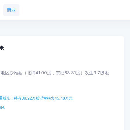
商业
米
区沙雅县（北纬41.00度，东经83.31度）发生3.7级地
股东，持有38.22万股浮亏损失45.48万元
阵风