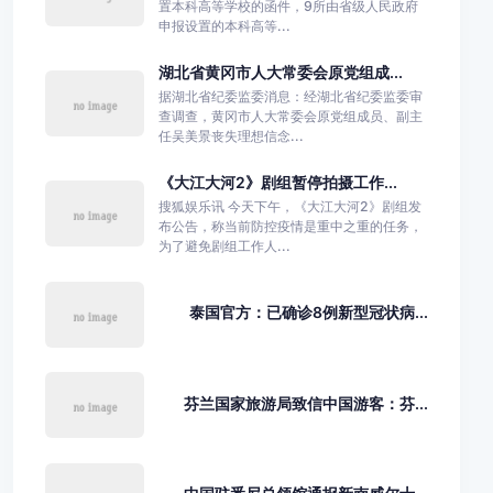
置本科高等学校的函件，9所由省级人民政府
申报设置的本科高等...
湖北省黄冈市人大常委会原党组成...
据湖北省纪委监委消息：经湖北省纪委监委审
查调查，黄冈市人大常委会原党组成员、副主
任吴美景丧失理想信念...
《大江大河2》剧组暂停拍摄工作...
搜狐娱乐讯 今天下午，《大江大河2》剧组发
布公告，称当前防控疫情是重中之重的任务，
为了避免剧组工作人...
泰国官方：已确诊8例新型冠状病...
芬兰国家旅游局致信中国游客：芬...