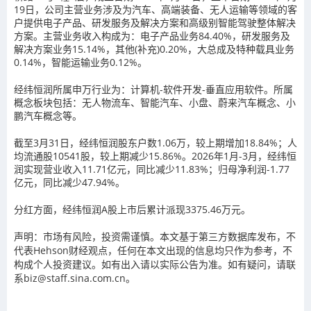
19日，公司主营业务涉及为汽车、高端装备、无人运输等领域的客
户提供电子产品、研发服务及解决方案和高级别智能驾驶整体解决
方案。主营业务收入构成为：电子产品业务84.40%，研发服务及
解决方案业务15.14%，其他(补充)0.20%，大总成及特种载具业务
0.14%，智能运输业务0.12%。
经纬恒润所属申万行业为：计算机-软件开发-垂直应用软件。所属
概念板块包括：无人物流车、智能汽车、小盘、蔚来汽车概念、小
鹏汽车概念等。
截至3月31日，经纬恒润股东户数1.06万，较上期增加18.84%；人
均流通股10541股，较上期减少15.86%。2026年1月-3月，经纬恒
润实现营业收入11.71亿元，同比减少11.83%；归母净利润-1.77
亿元，同比减少47.94%。
分红方面，经纬恒润A股上市后累计派现3375.46万元。
声明：市场有风险，投资需谨慎。本文基于第三方数据库发布，不
代表Hehson财经观点，任何在本文出现的信息均只作为参考，不
构成个人投资建议。如有出入请以实际公告为准。如有疑问，请联
系biz@staff.sina.com.cn。