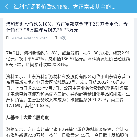
海科新源股价跌5.18%，方正富邦基金旗下2只基金重仓，合计持有7.98万股浮亏损失26.73万元
海科新源股价跌5.18%，方正富邦基金旗下2只基金重仓，合
计持有7.98万股浮亏损失26.73万元
2026-07-09 11:07:32
0
次
7月9日，海科新源跌5.18%，截至发稿，报61.30元/股，成交2.91
亿元，换手率5.43%，总市值136.57亿元。海科新源股价已经连续
5天下跌，区间累计跌幅20.34%。
资料显示，山东海科新源材料科技股份有限公司位于山东省东营市
东营高新技术产业开发区邹城路23号，成立日期2002年10月30
日，上市日期2023年7月7日，公司主营业务涉及碳酸酯系列锂离
子电池电解液溶剂和高端丙二醇、异丙醇等精细化学品的研发、生
产和销售。主营业务收入构成为：碳酸酯系列71.22%，丙二醇
17.16%，其他11.63%。
从基金十大重仓股角度
数据显示，方正富邦基金旗下2只基金重仓海科新源股票，合计持
有海科新源7.98万股，按前一日收盘64.65元，今日截止发稿股价