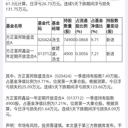
61.3元计算，日浮亏26.73万元。连续5天下跌期间浮亏损失
131.75万元。
持股
占流通
占基金
持股数
基金代
基金
基金名称
数量
股比例
净值比
量变动
码
经理
(股)
(%)
(%)
(股)
方正富邦致盛混
020424
汤戈
74900
0.0868
9.71
新进
合A
崔建
方正富邦鑫益一
013712
波、
4900
0.0056
7.21
新进
年定期开放混合A
汤戈
其中，方正富邦致盛混合A（020424）一季度持有股数7.49万股，
占基金净值比例为9.71%，位居第一大重仓股。根据测算，今日浮
亏损失约25.09万元。连续5天下跌期间浮亏损失123.66万元。
方正富邦鑫益一年定期开放混合A（013712）一季度持有股数
4900股，占基金净值比例为7.21%，位居第一大重仓股。根据测
算，今日浮亏损失约1.64万元。连续5天下跌期间浮亏损失8.09万
元。
声明：市场有风险，投资需谨慎。本文基于第三方数据库发布，不