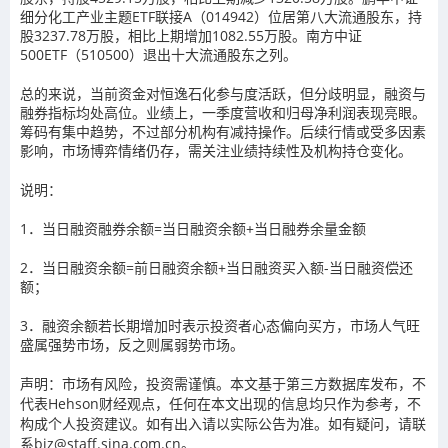
细分化工产业主题ETF联接A（014942）位居第八大流通股东，持
股3237.78万股，相比上期增加1082.55万股。南方中证
500ETF（510500）退出十大流通股东之列。
总的来说，当前资金对恒逸石化参与度活跃，但分歧明显，融资与
融券指标均处高位。业绩上，一季度营收和归母净利润表现亮眼。
筹码有集中趋势，不过部分机构有减持操作。后续行情或受多因素
影响，市场博弈情绪仍存，需关注业绩持续性及机构持仓变化。
说明：
1．当日融资融券余额=当日融资余额+当日融券余量金额
2．当日融资余额=前日融资余额+当日融资买入额-当日融资偿还
额；
3．融资余额若长期增加时表示投资者心态偏向买方，市场人气旺
盛属强势市场，反之则属弱势市场。
声明：市场有风险，投资需谨慎。本文基于第三方数据库发布，不
代表Hehson财经观点，任何在本文出现的信息均只作为参考，不
构成个人投资建议。如有出入请以实际公告为准。如有疑问，请联
系biz@staff.sina.com.cn。