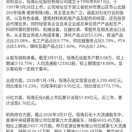
资料显示，恒逸石化股份有限公司成立于1996年8月13日，于
1997年3月28日上市，公司地址位于浙江省杭州市萧山区市心北路
260号恒逸·南岸明珠3栋。其主营业务广泛，涵盖对石化行业的投
资，以及有色金属、建筑材料和机电产品及配件的经营，还包括货
运代理业务，同时经营本企业及本企业成员单位资产产品和生产、
科研所需的原材料、机械设备、仪器仪表、零配件及相关进出口业
务。从主营业务收入构成来看，涤纶产品占比52.63%，炼油产品
占比25.08%，化工产品占比9.77%，供应链服务占比5.78%，PTA
占比3.89%，锦纶及副产品占比1.60%，PIA占比1.24%。
从股东结构来看，截至3月31日，恒逸石化股东户数3.08万，较上
期减少10.75%；人均流通股123302股，较上期增加18.88%。显
示筹码有一定趋于集中。
业绩方面，2026年1月-3月，恒逸石化实现营业收入299.48亿元，
同比增长10.23%；归母净利润19.95亿元，同比增长3773.77%。
分红方面，恒逸石化A股上市后累计派现57.89亿元。近三年，累
计派现6.76亿元。
机构持仓方面，截止2026年3月31日，恒逸石化十大流通股东中，
香港中央结算有限公司位居第六大流通股东，持股6693.45万股，
相比上期减少657.78万股。申万宏源证券有限公司位居第七大流通
股东，持股4529.15万股，相比上期减少1320.58万股。鹏华中证