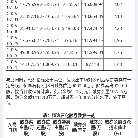
2026-
17,795.98
20,451.93
-2,655.94
116,008.94
2.02
07-02
2026-
23,357.16
22,166.52
1,190.64
118,664.89
2.13
07-01
2026-
25,913.31
20,433.23
5,480.08
117,474.24
2.28
06-30
2026-
17,676.87
17,281.71
395.16
111,994.17
1.96
06-29
2026-
49,008.95
24,553.95
24,455
111,599.01
1.76
06-26
2026-
14,107.35
11,069.25
3,038.1
87,144
1.48
06-25
与此同时，融券指标处于高位，反映出市场对公司后续走势存在一
定分歧。恒逸石化7月8日融券偿还9000.00股，融券卖出900.00
股，按当日收盘价计算，卖出金额1.23万元；融券余量102.85万
股，融券余额1411.10万元，超过近一年80%分位水平，处于高
位。
表：恒逸石化融券数据一览
融券卖
融券偿
融券净卖
融券余
融券余额占流
交易
融券余
出量(万
还量(万
出量(万
量(万
通市值比
日期
额(万元)
股)
股)
股)
股)
（%）