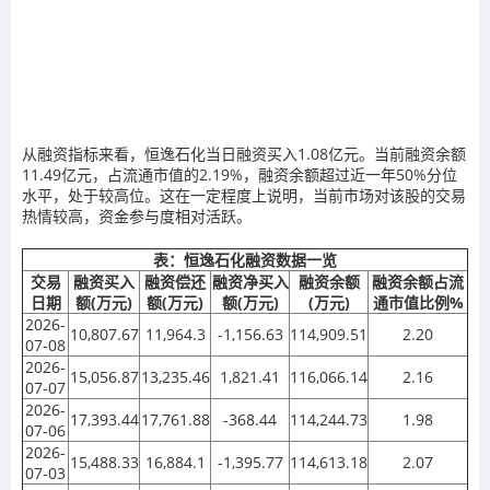
从融资指标来看，恒逸石化当日融资买入1.08亿元。当前融资余额
11.49亿元，占流通市值的2.19%，融资余额超过近一年50%分位
水平，处于较高位。这在一定程度上说明，当前市场对该股的交易
热情较高，资金参与度相对活跃。
表：恒逸石化融资数据一览
交易
融资买入
融资偿还
融资净买入
融资余额
融资余额占流
日期
额(万元)
额(万元)
额(万元)
(万元)
通市值比例%
2026-
10,807.67
11,964.3
-1,156.63
114,909.51
2.20
07-08
2026-
15,056.87
13,235.46
1,821.41
116,066.14
2.16
07-07
2026-
17,393.44
17,761.88
-368.44
114,244.73
1.98
07-06
2026-
15,488.33
16,884.1
-1,395.77
114,613.18
2.07
07-03