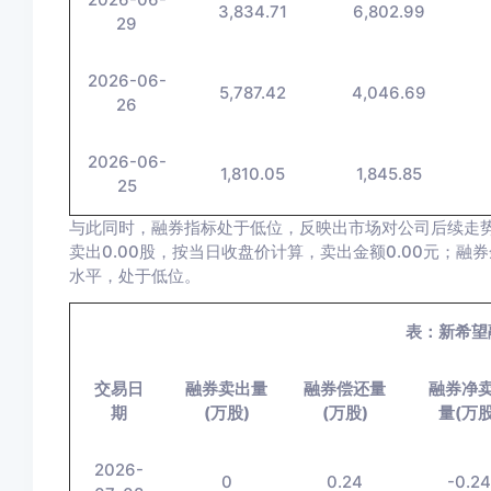
3,834.71
6,802.99
29
2026-06-
5,787.42
4,046.69
26
2026-06-
1,810.05
1,845.85
25
与此同时，融券指标处于低位，反映出市场对公司后续走势整
卖出0.00股，按当日收盘价计算，卖出金额0.00元；融券余
水平，处于低位。
表：新希望
交易日
融券卖出量
融券偿还量
融券净
期
(万股)
(万股)
量(万股
2026-
0
0.24
-0.2