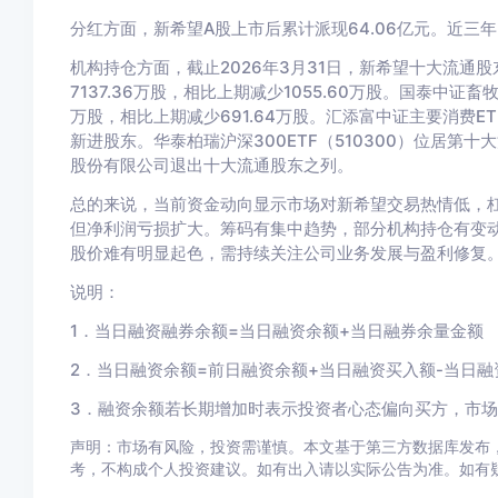
分红方面，新希望A股上市后累计派现64.06亿元。近三年
机构持仓方面，截止2026年3月31日，新希望十大流通
7137.36万股，相比上期减少1055.60万股。国泰中证畜牧
万股，相比上期减少691.64万股。汇添富中证主要消费ETF
新进股东。华泰柏瑞沪深300ETF（510300）位居第十
股份有限公司退出十大流通股东之列。
总的来说，当前资金动向显示市场对新希望交易热情低，
但净利润亏损扩大。筹码有集中趋势，部分机构持仓有变
股价难有明显起色，需持续关注公司业务发展与盈利修复
说明：
1．当日融资融券余额=当日融资余额+当日融券余量金额
2．当日融资余额=前日融资余额+当日融资买入额-当日融
3．融资余额若长期增加时表示投资者心态偏向买方，市
声明：市场有风险，投资需谨慎。本文基于第三方数据库发布，
考，不构成个人投资建议。如有出入请以实际公告为准。如有疑问，请联系b