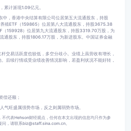
，累计派现1.09亿元。
股东中，香港中央结算有限公司位居第五大流通股东，持股
养殖ETF（159865）位居第八大流通股东，持股3675.38
（159928）位居第九大流通股东，持股3319.70万股，为
大流通股东，持股1806.17万股，为新进股东。中国证券金融
杠杆交易活跃度也较低，多空分歧小。业绩上虽营收有增长，
动。后续行情或受业绩改善情况影响，若盈利状况不能好转，
。
资偿还额；
场人气旺盛属强势市场，反之则属弱势市场。
不代表Hehson财经观点，任何在本文出现的信息均只作为参
iz@staff.sina.com.cn。