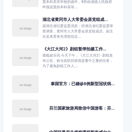
置本科高等学校的函件，9所由省级人民政府
申报设置的本科高等...
湖北省黄冈市人大常委会原党组成...
据湖北省纪委监委消息：经湖北省纪委监委审
查调查，黄冈市人大常委会原党组成员、副主
任吴美景丧失理想信念...
《大江大河2》剧组暂停拍摄工作...
搜狐娱乐讯 今天下午，《大江大河2》剧组发
布公告，称当前防控疫情是重中之重的任务，
为了避免剧组工作人...
泰国官方：已确诊8例新型冠状病...
芬兰国家旅游局致信中国游客：芬...