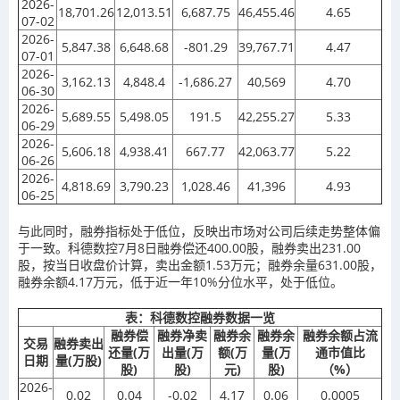
2026-
18,701.26
12,013.51
6,687.75
46,455.46
4.65
07-02
2026-
5,847.38
6,648.68
-801.29
39,767.71
4.47
07-01
2026-
3,162.13
4,848.4
-1,686.27
40,569
4.70
06-30
2026-
5,689.55
5,498.05
191.5
42,255.27
5.33
06-29
2026-
5,606.18
4,938.41
667.77
42,063.77
5.22
06-26
2026-
4,818.69
3,790.23
1,028.46
41,396
4.93
06-25
与此同时，融券指标处于低位，反映出市场对公司后续走势整体偏
于一致。科德数控7月8日融券偿还400.00股，融券卖出231.00
股，按当日收盘价计算，卖出金额1.53万元；融券余量631.00股，
融券余额4.17万元，低于近一年10%分位水平，处于低位。
表：科德数控融券数据一览
融券偿
融券净卖
融券余
融券余
融券余额占流
交易
融券卖出
还量(万
出量(万
额(万
量(万
通市值比
日期
量(万股)
股)
股)
元)
股)
（%）
2026-
0.02
0.04
-0.02
4.17
0.06
0.0005