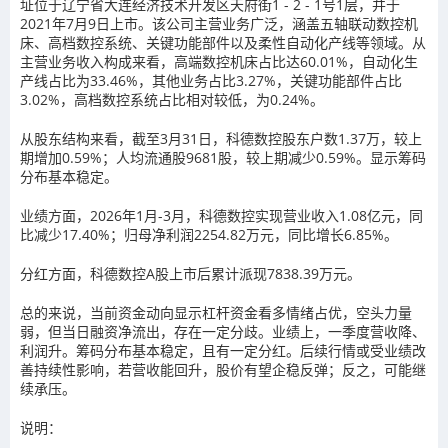
址位于辽宁省大连经济技术开发区天府街1 - 2 - 1号1层，并于
2021年7月9日上市。该公司主营业务广泛，涵盖五轴联动数控机
床、高档数控系统、关键功能部件以及柔性自动化产线等领域。从
主营业务收入构成来看，高端数控机床占比达60.01%，自动化生
产线占比为33.46%，其他业务占比3.27%，关键功能部件占比
3.02%，高档数控系统占比相对较低，为0.24%。
从股东结构来看，截至3月31日，科德数控股东户数1.37万，较上
期增加0.59%；人均流通股9681股，较上期减少0.59%。显示筹码
分布基本稳定。
业绩方面，2026年1月-3月，科德数控实现营业收入1.08亿元，同
比减少17.40%；归母净利润2254.82万元，同比增长6.85%。
分红方面，科德数控A股上市后累计派现7838.39万元。
总的来说，当前资金动向显示杠杆资金看多情绪占优，空头力量
弱，但当日融资净流出，存在一定分歧。业绩上，一季度营收降、
利润升。筹码分布基本稳定，且有一定分红。后续行情或受业绩改
善持续性影响，若营收能回升，股价有望企稳反弹；反之，可能继
续承压。
说明：