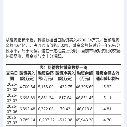
从融资指标来看，科德数控当日融资买入4700.34万元。当前融资
余额4.64亿元，占流通市值的5.32%，融资余额超过近一年90%分
位水平，处于高位。这在一定程度上说明，当前市场对该股的交易
热情高涨，资金参与度十分活跃。
表：科德数控融资数据一览
交易日
融资买入
融资偿还
融资净买入
融资余额
融资余额占流
期
额(万元)
额(万元)
额(万元)
(万元)
通市值比例%
2026-
4,700.34
5,133.09
-432.75
46,398.69
5.32
07-08
2026-
6,698.89
5,881.24
817.64
46,831.45
5.11
07-07
2026-
6,392.48
6,322.06
70.43
46,013.8
4.81
07-06
2026-
9,785.14
10,297.22
-512.08
45,943.38
4.70
07-03