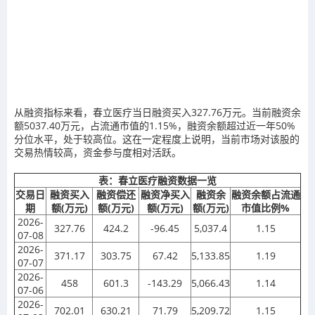
从融资指标来看，春立医疗当日融资买入327.76万元。当前融资余
额5037.40万元，占流通市值的1.15%，融资余额超过近一年50%
分位水平，处于较高位。这在一定程度上说明，当前市场对该股的
交易热情较高，资金参与度相对活跃。
表：春立医疗融资数据一览
交易日
融资买入
融资偿还
融资净买入
融资余
融资余额占流通
期
额(万元)
额(万元)
额(万元)
额(万元)
市值比例%
2026-
327.76
424.2
-96.45
5,037.4
1.15
07-08
2026-
371.17
303.75
67.42
5,133.85
1.19
07-07
2026-
458
601.3
-143.29
5,066.43
1.14
07-06
2026-
702.01
630.21
71.79
5,209.72
1.15