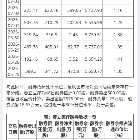
07-03
2026-
223.11
622.16
-399.05
5,137.93
1.16
07-02
2026-
507.76
710.29
-202.53
5,536.98
1.25
07-01
2026-
319.24
316.8
2.45
5,739.51
1.38
06-30
2026-
487.78
405.01
82.77
5,737.06
1.35
06-29
2026-
192.16
188.65
3.52
5,654.29
1.41
06-26
2026-
389.3
341.72
47.58
5,650.77
1.35
06-25
与此同时，融券指标处于高位，反映出市场对公司后续走势存在一
定分歧。春立医疗7月8日融券偿还0.00股，融券卖出500.00股，
按当日收盘价计算，卖出金额7575.00元；融券余量1.23万股，融
券余额18.63万元，超过近一年80%分位水平，处于高位。
表：春立医疗融券数据一览
融券偿
融券净卖
融券余
融券余
融券余额占流
交易
融券卖出
还量(万
出量(万
额(万
量(万
通市值比
日期
量(万股)
股)
股)
元)
股)
（%）