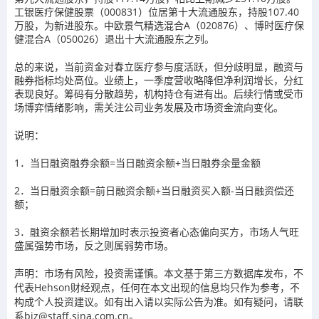
工银医疗保健股票（000831）位居第十大流通股东，持股107.40
万股，为新进股东。中欧景气精选混合A（020876）、博时医疗保
健混合A（050026）退出十大流通股东之列。
总的来说，当前资金对春立医疗参与度活跃，但分歧明显，融资与
融券指标均处高位。业绩上，一季度营收略降但净利润增长，分红
表现良好。筹码有分散趋势，机构持仓有进有出。后续行情或受市
场博弈情绪影响，需关注公司业务发展及市场资金流向变化。
说明：
1．当日融资融券余额=当日融资余额+当日融券余量金额
2．当日融资余额=前日融资余额+当日融资买入额-当日融资偿还
额；
3．融资余额若长期增加时表示投资者心态偏向买方，市场人气旺
盛属强势市场，反之则属弱势市场。
声明：市场有风险，投资需谨慎。本文基于第三方数据库发布，不
代表Hehson财经观点，任何在本文出现的信息均只作为参考，不
构成个人投资建议。如有出入请以实际公告为准。如有疑问，请联
系biz@staff.sina.com.cn。