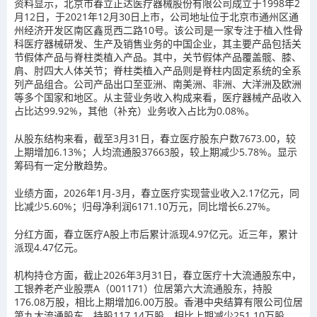
资料显示，北京市春立正达医疗器械股份有限公司成立于1998年2
月12日，于2021年12月30日上市，公司地址位于北京市通州区通
州经济开发区南区鑫觅西二路10号。该公司是一家专注于植入性骨
科医疗器械研发、生产及销售业务的中国企业，其主要产品包括关
节假体产品与脊柱类植入产品。其中，关节假体产品覆盖髋、膝、
肩、肘四大人体关节；脊柱类植入产品则是脊柱内固定系统的全系
列产品组合。公司产品出口至亚洲、南美洲、非洲、大洋洲及欧洲
等多个国家和地区。从主营业务收入构成来看，医疗器械产品收入
占比达99.92%，其他（补充）业务收入占比为0.08%。
从股东结构来看，截至3月31日，春立医疗股东户数7673.00，较
上期增加6.13%；人均流通股37663股，较上期减少5.78%。显示
筹码有一定分散趋势。
业绩方面，2026年1月-3月，春立医疗实现营业收入2.17亿元，同
比减少5.60%；归母净利润6171.10万元，同比增长6.27%。
分红方面，春立医疗A股上市后累计派现4.97亿元。近三年，累计
派现4.47亿元。
机构持仓方面，截止2026年3月31日，春立医疗十大流通股东中，
工银养老产业股票A（001171）位居第六大流通股东，持股
176.08万股，相比上期增加6.00万股。香港中央结算有限公司位居
第九大流通股东，持股117.14万股，相比上期减少251.10万股。