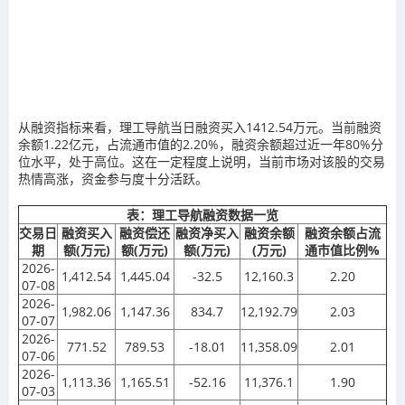
从融资指标来看，理工导航当日融资买入1412.54万元。当前融资
余额1.22亿元，占流通市值的2.20%，融资余额超过近一年80%分
位水平，处于高位。这在一定程度上说明，当前市场对该股的交易
热情高涨，资金参与度十分活跃。
表：理工导航融资数据一览
交易日
融资买入
融资偿还
融资净买入
融资余额
融资余额占流
期
额(万元)
额(万元)
额(万元)
(万元)
通市值比例%
2026-
1,412.54
1,445.04
-32.5
12,160.3
2.20
07-08
2026-
1,982.06
1,147.36
834.7
12,192.79
2.03
07-07
2026-
771.52
789.53
-18.01
11,358.09
2.01
07-06
2026-
1,113.36
1,165.51
-52.16
11,376.1
1.90
07-03