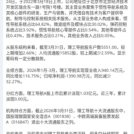
24日，于2022年3月18日上市，公司地址位于北京市北京经济技术
开发区瑞合东一路1号院1号楼。其主营业务聚焦于惯性导航系统及
其核心部件的研发、生产与销售，并凭借自有技术为客户提供导
航、制导与控制系统相关技术服务。从主营业务收入构成来看，惯
性导航系统占比64.82%，微波组件及模块占比30.02%，弹药控制
系统占比3.92%，惯性导航核心零部件占比0.54%，其他零部件占
比0.43%，技术服务占比0.21%，其他业务收入占比0.05%。
从股东结构来看，截至3月31日，理工导航股东户数5551.00，较
上期增加2.66%；人均流通股15852股，较上期减少2.59%。显示
筹码有一定分散趋势。
业绩方面，2026年1月-3月，理工导航实现营业收入940.14万元，
同比增长116.75%；归母净利润-1390.98万元，同比减少
32.27%。
分红方面，理工导航A股上市后累计派现1.03亿元。近三年，累计
派现0.00元。
机构持仓方面，截止2026年3月31日，理工导航十大流通股东中，
国投瑞银国家安全混合A（001838）、中欧高端装备股票发起
A（016847）退出十大流通股东之列。
总的来说，当前资金对理工导航参与度活跃，但多空分歧明显，融