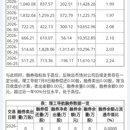
2026-
1,040.08
837.57
202.51
11,428.26
1.99
07-02
2026-
1,832.04
1,259.25
572.79
11,225.75
1.97
07-01
2026-
722.25
422.13
300.12
10,652.96
2.08
06-30
2026-
666.21
610.07
56.14
10,352.85
2.10
06-29
2026-
514.65
1,828.06
-1,313.41
10,296.71
2.03
06-26
2026-
517.25
713.36
-196.11
11,610.12
2.24
06-25
与此同时，融券指标处于高位，反映出市场对公司后续走势存在一
定分歧。理工导航7月8日融券偿还0.00股，融券卖出0.00股，按当
日收盘价计算，卖出金额0.00元；融券余量0.00股，融券余额0.00
元，超过近一年90%分位水平，处于高位。
表：理工导航融券数据一览
融券偿
融券净卖
融券余
融券余
融券余额占流
交易
融券卖出
还量(万
出量(万
额(万
量(万
通市值比
日期
量(万股)
股)
股)
元)
股)
（%）
2026-
0
0
0
0
0
0.0000