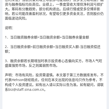
资与融券指标均处高位。业绩上，一季度营收大增但净利润亏损扩
大。筹码有分散趋势，部分机构退出。后续行情或受多空博弈影
响，若公司能改善盈利状况，有望吸引更多资金关注，否则股价仍
面临波动风险。
说明：
1．当日融资融券余额=当日融资余额+当日融券余量金额
2．当日融资余额=前日融资余额+当日融资买入额-当日融资偿还
额；
3．融资余额若长期增加时表示投资者心态偏向买方，市场人气旺
盛属强势市场，反之则属弱势市场。
声明：市场有风险，投资需谨慎。本文基于第三方数据库发布，不
代表Hehson财经观点，任何在本文出现的信息均只作为参考，不
构成个人投资建议。如有出入请以实际公告为准。如有疑问，请联
系biz@staff.sina.com.cn。