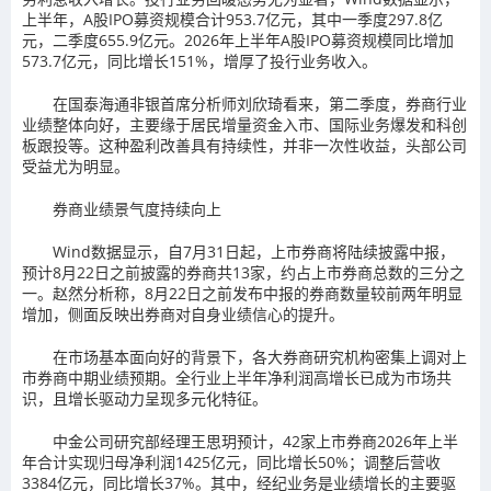
上半年，A股IPO募资规模合计953.7亿元，其中一季度297.8亿
元，二季度655.9亿元。2026年上半年A股IPO募资规模同比增加
573.7亿元，同比增长151%，增厚了投行业务收入。
在国泰海通非银首席分析师刘欣琦看来，第二季度，券商行业
业绩整体向好，主要缘于居民增量资金入市、国际业务爆发和科创
板跟投等。这种盈利改善具有持续性，并非一次性收益，头部公司
受益尤为明显。
券商业绩景气度持续向上
Wind数据显示，自7月31日起，上市券商将陆续披露中报，
预计8月22日之前披露的券商共13家，约占上市券商总数的三分之
一。赵然分析称，8月22日之前发布中报的券商数量较前两年明显
增加，侧面反映出券商对自身业绩信心的提升。
在市场基本面向好的背景下，各大券商研究机构密集上调对上
市券商中期业绩预期。全行业上半年净利润高增长已成为市场共
识，且增长驱动力呈现多元化特征。
中金公司研究部经理王思玥预计，42家上市券商2026年上半
年合计实现归母净利润1425亿元，同比增长50%；调整后营收
3384亿元，同比增长37%。其中，经纪业务是业绩增长的主要驱