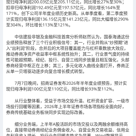
现归母净利润200.03亿元至205.11亿元，同比增长27%至30%；
扣非归母净利润192.49亿元至197.57亿元，同比增长164%至
171%，创下公司半年度业绩历史新高。从单季度看，第二季度预
计实现归母净利润136.15亿元至141.23亿元，同比大幅增长290%
至304%，环比增长113%至121%。
中信建投非银及金融科技首席分析师赵然认为，国泰海通这份
业绩预告释放了三个行业积极信号：其一，行业并购从“炒预期”进
入“出利润”阶段，合并后的大项目覆盖能力与杠杆乘数放大效应，
推动券商净资产收益率中枢系统性抬升；其二，行业景气度的持续
性可能超预期，经纪、投行、自营三线同步放量且相互强化，头部
券商经营中枢正在上移；其三，多元化收入曲线全面打开，券商正
从单一贝塔驱动逐步向复合增长模式转型。
7月7日晚间，招商证券发布2026年半年度业绩预告，预计实
现归母净利润100亿元至110亿元，同比增长93%至112%。
从行业整体看，受益于市场交投升温、杠杆资金扩容、一级市
场投行回暖等因素，2026年上半年证券市场各项指标全面向好，
券商传统基础业务板块同步实现边际改善。
细分业务端，上半年A股活跃的市场交投以及两融余额维持高
位，直接带动券商经纪业务佣金收入、自营业务交易收益、信用业
务利息收入增长。投行业务回暖态势尤为显著，Wind数据显示，