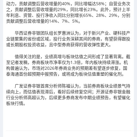
动力，贡献调整后营收增量的40%，同比增幅达58%；自营业务次
之，贡献调整后营收增量的29%，同比增长23%。此外，预计上半
年利息、资管、投行净收入同比分别增长65%、28%、29%，分别
贡献调整后营收增量的14%、7%、5%。
华西证券非银团队组长罗惠洲认为，对于新兴产业、硬科技产
业链聚集的省份或区域，投行业务深耕其间的券商，有望获得跟投
或长期股权投资收益，且中型券商获得的营收弹性更大。
值得关注的是，业绩高增与板块估值之间形成了显著背离。截
至记者发稿，券商板块市净率仅为1.3倍，年内板块持续滞涨。机
构普遍认为，市场对2026年券商业务的预期差有望逐步修复，国
泰海通首份超预期中报预告，或将成为板块估值重塑的催化剂。
广发证券非银首席分析师陈福认为，当前券商板块业绩景气持
续向上，而估值表现滞后，看好后续修复空间；开源证券非银金融
行业分析师高超认为，后续更多券商发布中期业绩预告，有望催化
板块行情。