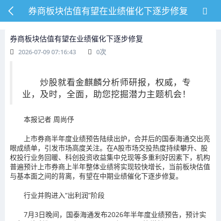
券商板块估值有望在业绩催化下逐步修复
券商板块估值有望在业绩催化下逐步修复
2026-07-09 07:16:43
0
次
炒股就看金麒麟分析师研报，权威，专
业，及时，全面，助您挖掘潜力主题机会！
本报记者 周尚伃
上市券商半年度业绩预告陆续出炉，合并后的国泰海通交出亮
眼成绩单，引发市场高度关注。在A股市场交投热度持续攀升、股
权投行业务回暖、科创投资收益集中兑现等多重利好因素下，机构
普遍预计上市券商上半年整体业绩将实现较快增长，当前板块估值
与基本面之间的背离，有望在中期业绩催化下逐步修复。
行业并购进入“出利润”阶段
7月3日晚间，国泰海通发布2026年半年度业绩预告，预计实