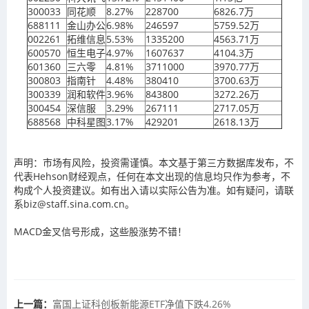
300033
同花顺
8.27%
228700
6826.7万
688111
金山办公
6.98%
246597
5759.52万
002261
拓维信息
5.53%
1335200
4563.71万
600570
恒生电子
4.97%
1607637
4104.3万
601360
三六零
4.81%
3711000
3970.77万
300803
指南针
4.48%
380410
3700.63万
300339
润和软件
3.96%
843800
3272.26万
300454
深信服
3.29%
267111
2717.05万
688568
中科星图
3.17%
429201
2618.13万
声明：市场有风险，投资需谨慎。本文基于第三方数据库发布，不
代表Hehson财经观点，任何在本文出现的信息均只作为参考，不
构成个人投资建议。如有出入请以实际公告为准。如有疑问，请联
系biz@staff.sina.com.cn。
MACD金叉信号形成，这些股涨势不错！
上一篇：
富国上证科创板新能源ETF净值下跌4.26%