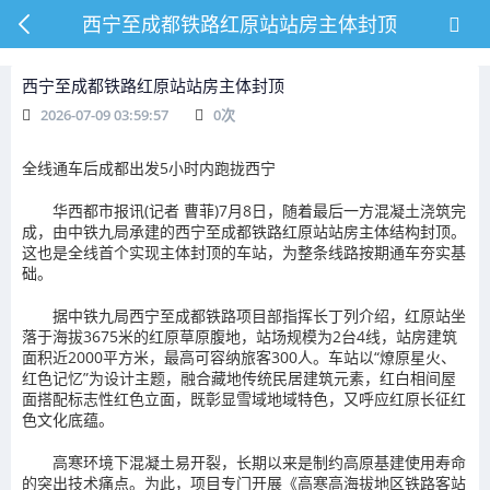
西宁至成都铁路红原站站房主体封顶
西宁至成都铁路红原站站房主体封顶
2026-07-09 03:59:57
0
次
全线通车后成都出发5小时内跑拢西宁
华西都市报讯(记者 曹菲)7月8日，随着最后一方混凝土浇筑完
成，由中铁九局承建的西宁至成都铁路红原站站房主体结构封顶。
这也是全线首个实现主体封顶的车站，为整条线路按期通车夯实基
础。
据中铁九局西宁至成都铁路项目部指挥长丁列介绍，红原站坐
落于海拔3675米的红原草原腹地，站场规模为2台4线，站房建筑
面积近2000平方米，最高可容纳旅客300人。车站以“燎原星火、
红色记忆”为设计主题，融合藏地传统民居建筑元素，红白相间屋
面搭配标志性红色立面，既彰显雪域地域特色，又呼应红原长征红
色文化底蕴。
高寒环境下混凝土易开裂，长期以来是制约高原基建使用寿命
的突出技术痛点。为此，项目专门开展《高寒高海拔地区铁路客站