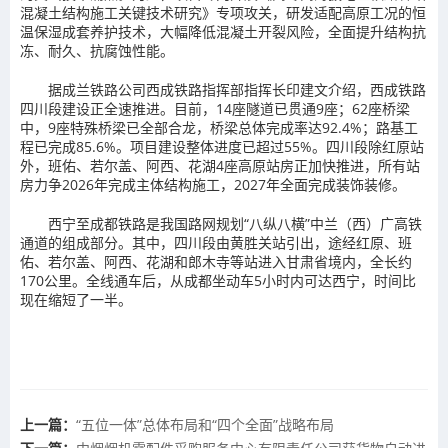
混凝土结构施工关键技术研究》专项攻关，研发适配高原工况的恒
温保湿成套养护技术，大幅降低混凝土开裂风险，全面提升结构抗
冻、耐久、抗腐蚀性能。
据成兰铁路公司西成铁路指挥部指挥长印建文介绍，西成铁路
四川段建设正全速推进。目前，14座隧道已贯通9座；62座桥梁
中，9座特殊桥梁已全部合龙，桥梁总体完成率达92.4%；路基工
程已完成85.6%。项目建设整体进度已超过55%。四川段除红原站
外，班佑、若尔盖、阿西、花湖4座高原站房正加快推进，所有站
房力争2026年完成主体结构施工，2027年全面完成装饰装修。
西宁至成都铁路是我国路网规划“八纵八横”中兰（西）广高铁
通道的组成部分。其中，四川段由黄胜关站引出，途经红原、班
佑、若尔盖、阿西、花湖和郎木寺等站进入甘肃省境内，全长约
170公里。全线通车后，从成都坐动车5小时内可达西宁，时间比
现在缩短了一半。
上一篇：
“五位一体”总体布局和“四个全面”战略布局