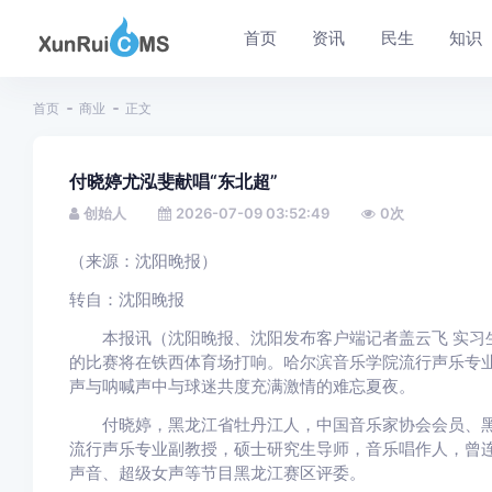
首页
资讯
民生
知识
首页
商业
正文
付晓婷尤泓斐献唱“东北超”
创始人
2026-07-09 03:52:49
0
次
（来源：沈阳晚报）
转自：沈阳晚报
本报讯（沈阳晚报、沈阳发布客户端记者盖云飞 实习生张
的比赛将在铁西体育场打响。哈尔滨音乐学院流行声乐专业
声与呐喊声中与球迷共度充满激情的难忘夏夜。
付晓婷，黑龙江省牡丹江人，中国音乐家协会会员、黑
流行声乐专业副教授，硕士研究生导师，音乐唱作人，曾
声音、超级女声等节目黑龙江赛区评委。