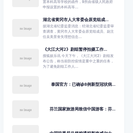
置本科高等学校的函件，9所由省级人民政府
申报设置的本科高等...
湖北省黄冈市人大常委会原党组成...
据湖北省纪委监委消息：经湖北省纪委监委审
查调查，黄冈市人大常委会原党组成员、副主
任吴美景丧失理想信念...
《大江大河2》剧组暂停拍摄工作...
搜狐娱乐讯 今天下午，《大江大河2》剧组发
布公告，称当前防控疫情是重中之重的任务，
为了避免剧组工作人...
泰国官方：已确诊8例新型冠状病...
芬兰国家旅游局致信中国游客：芬...