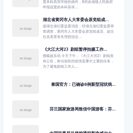
置本科高等学校的函件，9所由省级人民政府
申报设置的本科高等...
湖北省黄冈市人大常委会原党组成...
据湖北省纪委监委消息：经湖北省纪委监委审
查调查，黄冈市人大常委会原党组成员、副主
任吴美景丧失理想信念...
《大江大河2》剧组暂停拍摄工作...
搜狐娱乐讯 今天下午，《大江大河2》剧组发
布公告，称当前防控疫情是重中之重的任务，
为了避免剧组工作人...
泰国官方：已确诊8例新型冠状病...
芬兰国家旅游局致信中国游客：芬...