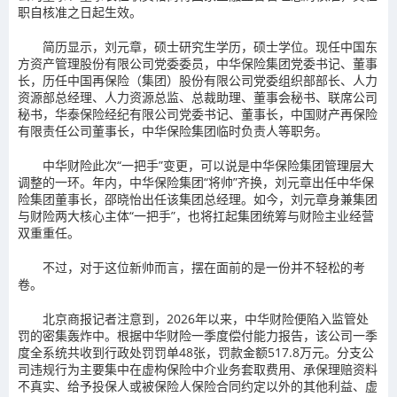
职自核准之日起生效。
简历显示，刘元章，硕士研究生学历，硕士学位。现任中国东
方资产管理股份有限公司党委委员，中华保险集团党委书记、董事
长，历任中国再保险（集团）股份有限公司党委组织部部长、人力
资源部总经理、人力资源总监、总裁助理、董事会秘书、联席公司
秘书，华泰保险经纪有限公司党委书记、董事长，中国财产再保险
有限责任公司董事长，中华保险集团临时负责人等职务。
中华财险此次“一把手”变更，可以说是中华保险集团管理层大
调整的一环。年内，中华保险集团“将帅”齐换，刘元章出任中华保
险集团董事长，邵晓怡出任该集团总经理。如今，刘元章身兼集团
与财险两大核心主体“一把手”，也将扛起集团统筹与财险主业经营
双重重任。
不过，对于这位新帅而言，摆在面前的是一份并不轻松的考
卷。
北京商报记者注意到，2026年以来，中华财险便陷入监管处
罚的密集轰炸中。根据中华财险一季度偿付能力报告，该公司一季
度全系统共收到行政处罚罚单48张，罚款金额517.8万元。分支公
司违规行为主要集中在虚构保险中介业务套取费用、承保理赔资料
不真实、给予投保人或被保险人保险合同约定以外的其他利益、虚