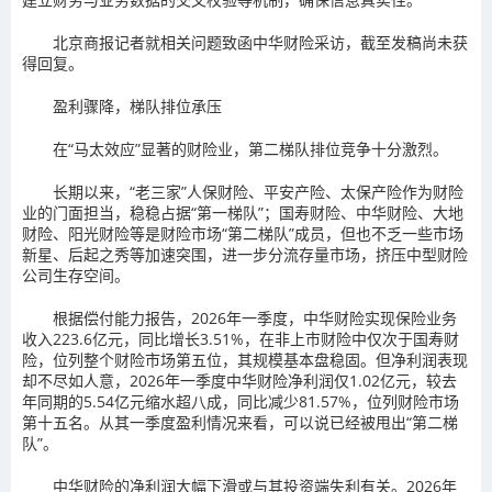
北京商报记者就相关问题致函中华财险采访，截至发稿尚未获
得回复。
盈利骤降，梯队排位承压
在“马太效应”显著的财险业，第二梯队排位竞争十分激烈。
长期以来，“老三家”人保财险、平安产险、太保产险作为财险
业的门面担当，稳稳占据“第一梯队”；国寿财险、中华财险、大地
财险、阳光财险等是财险市场“第二梯队”成员，但也不乏一些市场
新星、后起之秀等加速突围，进一步分流存量市场，挤压中型财险
公司生存空间。
根据偿付能力报告，2026年一季度，中华财险实现保险业务
收入223.6亿元，同比增长3.51%，在非上市财险中仅次于国寿财
险，位列整个财险市场第五位，其规模基本盘稳固。但净利润表现
却不尽如人意，2026年一季度中华财险净利润仅1.02亿元，较去
年同期的5.54亿元缩水超八成，同比减少81.57%，位列财险市场
第十五名。从其一季度盈利情况来看，可以说已经被甩出“第二梯
队”。
中华财险的净利润大幅下滑或与其投资端失利有关。2026年