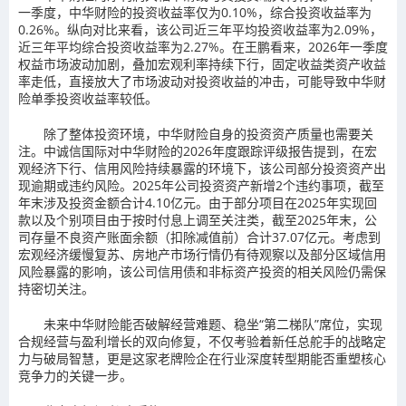
一季度，中华财险的投资收益率仅为0.10%，综合投资收益率为
0.26%。纵向对比来看，该公司近三年平均投资收益率为2.09%，
近三年平均综合投资收益率为2.27%。在王鹏看来，2026年一季度
权益市场波动加剧，叠加宏观利率持续下行，固定收益类资产收益
率走低，直接放大了市场波动对投资收益的冲击，可能导致中华财
险单季投资收益率较低。
除了整体投资环境，中华财险自身的投资资产质量也需要关
注。中诚信国际对中华财险的2026年度跟踪评级报告提到，在宏
观经济下行、信用风险持续暴露的环境下，该公司部分投资资产出
现逾期或违约风险。2025年公司投资资产新增2个违约事项，截至
年末涉及投资金额合计4.10亿元。由于部分项目在2025年实现回
款以及个别项目由于按时付息上调至关注类，截至2025年末，公
司存量不良资产账面余额（扣除减值前）合计37.07亿元。考虑到
宏观经济缓慢复苏、房地产市场行情仍有待观察以及部分区域信用
风险暴露的影响，该公司信用债和非标资产投资的相关风险仍需保
持密切关注。
未来中华财险能否破解经营难题、稳坐“第二梯队”席位，实现
合规经营与盈利增长的双向修复，不仅考验着新任总舵手的战略定
力与破局智慧，更是这家老牌险企在行业深度转型期能否重塑核心
竞争力的关键一步。