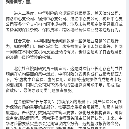
列费用等方面。
进入二季度，中华财险的合规漏洞继续暴露，其天津分公司、
商洛中心支公司、宿州中心支公司、湛江中心支公司、梅州中心支
公司等多个分支机构也因违规被罚，涉及未按照规定使用经批准或
者备案的保险条款、保险费率，跨区域经营保险业务等违规行为。
综合来看，中华财险所涉问题多是一些保险业常见的违规行
为，如虚列费用、跨区域经营、未按照规定使用条款费率等，但同
一问题在不同分支机构反复出现的情况，也侧面证明了其合规意识
的淡薄与风险管控的松懈。
北京社科院副研究员王鹏直言，这是财险行业长期存在的共性
顽疾在机构层面的集中爆发，中华财险分支机构或在业绩考核压力
下，将“虚构中介套费、虚列费用、返佣”等违规操作当成抢占市场
的潜规则，同时总公司对下沉机构的管控穿透可能不足，形成“破
窗效应”，最终导致同类问题屡查屡犯。
在金融监管“长牙带刺”、持续深入的背景下，财产保险公司作
为保险市场的重要组成部分，需要高度重视合规管理，加强内控制
度建设，严格执行数据真实性管理要求，强化分支机构管理，确保
业务合规稳健运行。河南泽槿律师事务所主任付建认为，未来，中
华财险需要落实董事会定期审议内控报告、违规整改报告等义务，
建立财务与业务数据的交叉校验等机制，确保信息真实性。