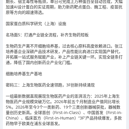
期长、宿主毒性等瓶颈，单日可完成上万种蛋白全自动合成，大幅
加速AI设计蛋白的实证周期，助力新药靶点蛋白、酶工程、疫苗抗
原等方向的超速筛选。
国家蛋白质科学研究（上海）设施
名场面5：打通产业链全流程，补齐生物药短板
生物药生产离不开细胞培养基，过去核心原料高度依赖进口。张江
培养基企业深耕产品技术研发，产品性能比肩进口实现国产替代，
并拓展一站式服务赋能产业，补上产业链关键一环。实现全链条打
通，降低了国内创新药企产业化门槛。
细胞培养基生产基地
密码三：上海生物医药全速领跑，3F创新持续涌现
一组最新数据直观展现生物医药产业的澎湃活力：2025年上海生
物医药产业规模突破万亿。2026年前五个月制造业产值同比增长
5%。2026年至今3个一类新药、19个三类创新器械获批，器械数
量创历史新高。全球首创（First-in-Class）、中国首发（First-in-
China）、临床首方（First-in-Human）“3F”产品持续爆发，多款
药物早于欧美在浦东全球首发。