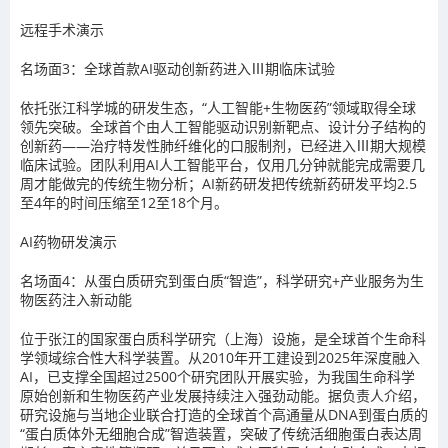
远程手术演示
名场面3：全球首款AI驱动创新药进入Ⅲ期临床试验
依托张江科学城的研发生态，“人工智能+生物医药”领域取得全球
领先突破。全球首个由人工智能驱动识别新靶点、设计分子结构的
创新药——治疗特发性肺纤维化的口服制剂，已经进入Ⅲ期大规模
临床试验。团队利用AI人工智能平台，仅用几分钟就能完成需要几
周才能做完的传统生物分析；AI新药研发把传统新药研发平均2.5
至4年的时间压缩至12至18个月。
AI药物研发演示
名场面4：从蛋白质研究到蛋白质“智造”，科学研究+产业服务为生
物医药注入新动能
位于张江的国家蛋白质科学研究（上海）设施，是全球首个生命科
学领域综合性大科学装置。从2010年开工建设到2025年深度融入
AI，已支撑全国超过2500个研究团队开展实验，为我国生命科学
原始创新和生物医药产业发展持续注入强劲动能。据负责人介绍，
研究设施与当地企业联合打造的全球首个高通量从DNA到蛋白质的
“蛋白质体外无细胞合成”智造装置，突破了传统活细胞蛋白表达周