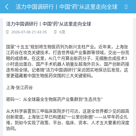
活力中国调研行丨中国“药”从这里走向全球
活力中国调研行丨中国“药”从这里走向全球
2026-07-08 21:43:35
0
次
国家“十五五”规划将生物医药列为新兴支柱产业。近年来，上海张
江药谷在攻克关键技术、打造世界级产业集群等领域，交出一份亮
眼的成绩单。在这里，AI几个月算出新药分子、无细胞合成技术3
小时造出蛋白、国产手术机器人销量反超海外巨头、国产创新药接
连布局全球。记者随“活力中国调研行”采访团实地探访后发现，这
里更蕴藏着中国生物医药突围的三大关键密码。
上海·张江药谷
密码一：从全球最全生物医药产业集群到“生态共生”
从大科学装置到三甲临床医院步行可达，这是全世界都少见的超高
创新密度。上海张江早已构建起“一公里创新圈”——从早年药企扎
堆，到如今实现了政策、平台、临床、资本、人才五大要素的深度
协同。