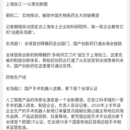
上海张江·一公里创新圈
密码二：实地探访，解锁中国生物医药五大突破赛道
记者跟随采访团走访上海本土企业和科研院所，每一家企业都有它
的“出圈名场面”。
名场面1：全球首创降糖药走出国门，国产创新药打通出海全链路
全球首款全新机制降糖药“
多格列艾汀片
”诞生于上海张江。这里完
善的制度创新体系，帮助初创药企打通了从实验室到全球患者的关
卡。国产创新药在这里便可通达世界。
药物生产线
名场面2：国产手术机器人逆袭，拿下首个全球认证
人工智能产品的场景化演变是一个全新赛道。在张江科学城的一家
手术机器人研发、制造企业，负责人告诉记者，2026年上半年该
企业生产的手术机器人新增订单量首次超越长期占据主导地位的海
外品牌，产品远销亚欧、拉美等地，更凭借远程手术平台成功拿下
全球首个欧盟CE认证，在全球50多个国家和地区获得远程手术相
关监管批准。