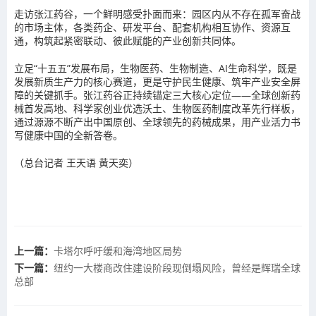
走访张江药谷，一个鲜明感受扑面而来：园区内从不存在孤军奋战
的市场主体，各类药企、研发平台、配套机构相互协作、资源互
通，构筑起紧密联动、彼此赋能的产业创新共同体。
立足“十五五”发展布局，生物医药、生物制造、AI生命科学，既是
发展新质生产力的核心赛道，更是守护民生健康、筑牢产业安全屏
障的关键抓手。张江药谷正持续锚定三大核心定位——全球创新药
械首发高地、科学家创业优选沃土、生物医药制度改革先行样板，
通过源源不断产出中国原创、全球领先的药械成果，用产业活力书
写健康中国的全新答卷。
（总台记者 王天语 黄天奕）
上一篇：
卡塔尔呼吁缓和海湾地区局势
下一篇：
纽约一大楼商改住建设阶段现倒塌风险，曾经是辉瑞全球
总部