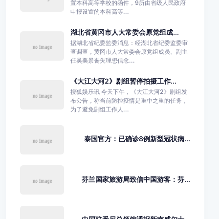
置本科高等学校的函件，9所由省级人民政府
申报设置的本科高等...
湖北省黄冈市人大常委会原党组成...
据湖北省纪委监委消息：经湖北省纪委监委审
查调查，黄冈市人大常委会原党组成员、副主
任吴美景丧失理想信念...
《大江大河2》剧组暂停拍摄工作...
搜狐娱乐讯 今天下午，《大江大河2》剧组发
布公告，称当前防控疫情是重中之重的任务，
为了避免剧组工作人...
泰国官方：已确诊8例新型冠状病...
芬兰国家旅游局致信中国游客：芬...