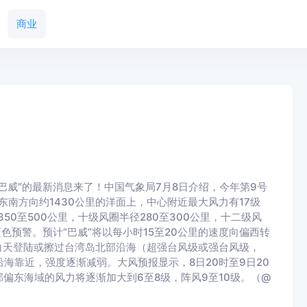
商业
“巴威”的最新消息来了！中国气象局7月8日介绍，今年第9号
东南方向约1430公里的洋面上，中心附近最大风力有17级
50至500公里，十级风圈半径280至300公里，十二级风
蓝色预警。预计“巴威”将以每小时15至20公里的速度向偏西转
白天登陆或擦过台湾岛北部沿海（超强台风级或强台风级，
部沿海靠近，强度逐渐减弱。大风预报显示，8日20时至9日20
偏东海域的风力将逐渐加大到6至8级，阵风9至10级。（@