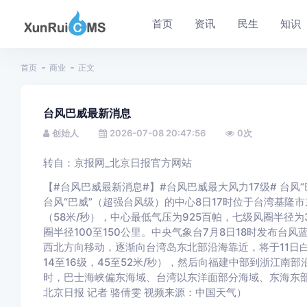
首页
资讯
民生
知识
首页
商业
正文
台风巴威最新消息
创始人
2026-07-08 20:47:56
0
次
转自：京报网_北京日报官方网站
【#台风巴威最新消息#】#台风巴威最大风力17级# 台风
台风“巴威”（超强台风级）的中心8日17时位于台湾基隆市
（58米/秒），中心最低气压为925百帕，七级风圈半径为3
圈半径100至150公里。中央气象台7月8日18时发布台风
西北方向移动，逐渐向台湾岛东北部沿海靠近，将于11日
14至16级，45至52米/秒），然后向福建中部到浙江南
时，巴士海峡偏东海域、台湾以东洋面部分海域、东海东部
北京日报 记者 骆倩雯 视频来源：中国天气）