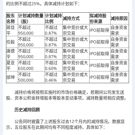
的比例不超过25%。具体减持计划如下：
股东
计划减持数量
计划减持
拟减持股
减持方式
减持原因
名称
（股）
比例
份来源
蒋佳
不超过
不超过
集中竞价或大
自身资金
IPO前取得
平
950,000
0.87%
宗交易
需求
不超过
不超过
集中竞价或大
自身资金
任毅
IPO前取得
950,000
0.87%
宗交易
需求
唐德
不超过
不超过
集中竞价或大
自身资金
IPO前取得
平
950,000
0.87%
宗交易
需求
夏亚
不超过
不超过
集中竞价或大
自身资金
IPO前取得
平
650,000
0.60%
宗交易
需求
不超过
不超过
集中竞价或大
自身资金
邰坤
IPO前取得
500,000
0.46%
宗交易
需求
减持价格将按照实施时的市场价格确定，若期间公司发生送
股、资本公积金转增股本等股本变动事项，减持数量将相应调整。
历史减持回顾
公告同时披露了上述股东过去12个月内的减持情况。数据显
示，五位股东在此期间均有不同程度减持，具体如下：