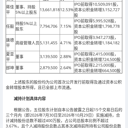
IPO前取得10,509,091股，
蒋佳
董事、持股
13,661,818
12.53%
资本公积金转增3,152,727
平
5%以上股东
股
IPO前取得5,995,928股，
持股5%以上
任毅
7,794,706
7.15%
资本公积金转增1,798,778
股东
股
IPO前取得3,947,273股，
唐德
高级管理人员
5,131,455
4.71%
资本公积金转增1,184,182
平
股
夏亚
IPO前取得2,415,000股，
董事
3,139,500
2.88%
平
资本公积金转增724,500股
IPO前取得2,215,000股，
邰坤
董事
2,879,500
2.64%
资本公积金转增664,500股
上述股东的股份均为公司首次公开发行前取得及通过资本公积
金转增股本所得，且已全部上市流通。
减持计划具体内容
根据公告，五位股东计划自本公告披露之日起15个交易日后的
三个月内（即2026年7月30日至2026年10月29日）实施减持，合
计减持股份总数不超过400万股，占公司总股本比例不超过
3.67%，且个人减持股份总数占其本次减持前所持有公司股份总数