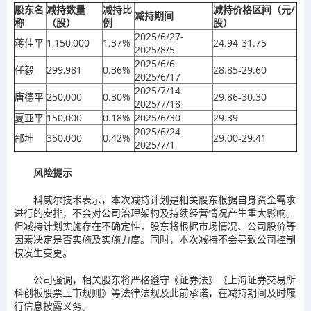
股东名
减持数量
减持比
减持价格区间（元/
减持期间
称
（股）
例
股）
2025/6/27-
蒋佳平
1,150,000
1.37%
24.94-31.75
2025/8/5
2025/6/6-
任毅
299,981
0.36%
28.85-29.60
2025/6/17
2025/7/14-
唐德平
250,000
0.30%
29.86-30.30
2025/7/18
夏亚平
150,000
0.18%
2025/6/30
29.39
2025/6/24-
邰坤
350,000
0.42%
29.00-29.41
2025/7/1
风险提示
科威尔技术表示，本次减持计划是相关股东根据自身资金需求
进行的安排，不会对公司治理架构及持续经营情况产生重大影响。
但减持计划实施存在不确定性，股东将根据市场情况、公司股价等
因素决定是否实施及实施力度。同时，本次减持不会导致公司控制
权发生变更。
公司强调，相关股东将严格遵守《证券法》《上海证券交易所
科创板股票上市规则》等法律法规及此前承诺，在减持期间及时履
行信息披露义务。