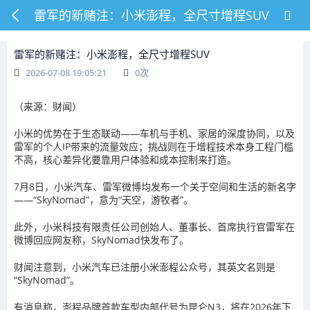
雷军的新赌注：小米澎程，全尺寸增程SUV
雷军的新赌注：小米澎程，全尺寸增程SUV
2026-07-08 19:05:21
0
次
（来源：财闻）
小米的优势在于生态联动——车机与手机、家居的深度协同，以及
雷军的个人IP带来的流量效应；挑战则在于增程技术本身工程门槛
不高，核心差异化要靠用户体验和成本控制来打造。
7月8日，小米汽车、雷军微博均发布一个关于空间和生活的新名字
——“SkyNomad”，意为“天空，游牧者”。
此外，小米科技有限责任公司创始人、董事长、首席执行官雷军在
微博回应网友称，
SkyNomad快发布了。
财闻注意到，
小米汽车已注册小米澎程公众号，其英文名则是
“SkyNomad”。
有消息称，
澎程品牌首款车型内部代号为昆仑N3，将在2026年下