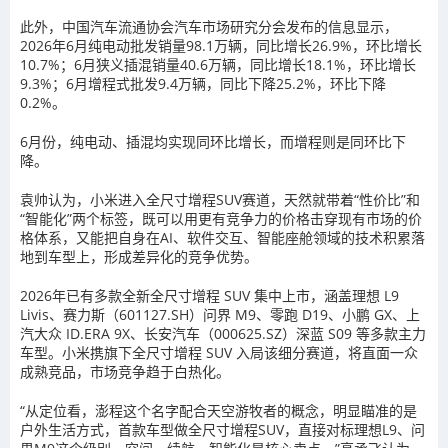
此外，中国汽车流通协会汽车市场研究分会发布的信息显示，
2026年6月纯电动批发销量98.1万辆，同比增长26.9%，环比增长
10.7%；6月狭义插混销量40.6万辆，同比增长18.1%，环比增长
9.3%；6月增程式批发9.4万辆，同比下降25.2%，环比下降
0.2%。
6月份，纯电动、插混均实现同环比增长，而增程则是同环比下
降。
袁帅认为，小米进入全尺寸增程SUV赛道，天然就带着“性价比”和
“智能化”两个标签，既可以用更有竞争力的价格击穿现有市场的价
格体系，又能把自身在AI、软件交互、智能座舱领域的技术积累落
地到车型上，形成差异化的竞争优势。
2026年已有多款全新全尺寸增程 SUV 集中上市，涵盖理想 L9
Livis、
赛力斯（601127.SH）
问界 M9、零跑 D19、小鹏 GX、上
汽大众 ID.ERA 9X、
长安汽车（000625.SZ）
深蓝 S09 等多款主力
车型。小米携旗下全尺寸增程 SUV 入局该细分赛道，将直面一众
成熟竞品，市场竞争趋于白热化。
“从定位看，澎程这个名字配合天空游牧者的概念，明显瞄准的是
户外生活方式，首款车型做全尺寸增程SUV，直接对标理想L9、问