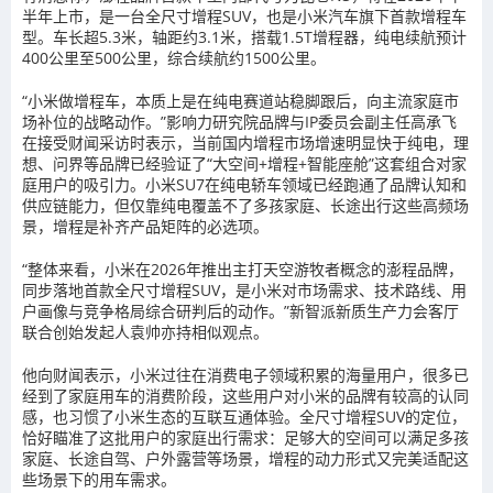
半年上市，是一台全尺寸增程SUV，也是小米汽车旗下首款增程车
型
。车长超5.3米，轴距约3.1米，搭载1.5T增程器，纯电续航预计
400公里至500公里，综合续航约1500公里。
“小米做增程车，本质上是在纯电赛道站稳脚跟后，
向主流家庭市
场补位的战略动作
。”影响力研究院品牌与IP委员会副主任高承飞
在接受财闻采访时表示，当前国内增程市场增速明显快于纯电，理
想、问界等品牌已经验证了“大空间+增程+智能座舱”这套组合对家
庭用户的吸引力。小米SU7在纯电轿车领域已经跑通了品牌认知和
供应链能力，但仅靠纯电覆盖不了多孩家庭、长途出行这些高频场
景，增程是补齐产品矩阵的必选项。
“整体来看，小米在2026年推出主打天空游牧者概念的澎程品牌，
同步落地首款全尺寸增程SUV，
是小米对市场需求、技术路线、用
户画像与竞争格局综合研判后的动作
。”新智派新质生产力会客厅
联合创始发起人袁帅亦持相似观点。
他向财闻表示，小米过往在消费电子领域积累的海量用户，很多已
经到了家庭用车的消费阶段，这些用户对小米的品牌有较高的认同
感，也习惯了小米生态的互联互通体验。全尺寸增程SUV的定位，
恰好瞄准了这批用户的家庭出行需求：足够大的空间可以满足多孩
家庭、长途自驾、户外露营等场景，增程的动力形式又完美适配这
些场景下的用车需求。