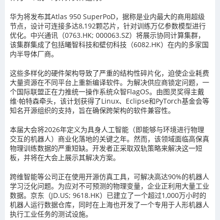
华为
将发布其Atlas 950 SuperPoD，据称是业内最大的商用超级
节点，设计可连接多达8,192颗芯片，针对训练万亿参数模型进行
优化。
中兴通讯
（0763.HK; 000063.SZ）将展示协同计算集群，
该集群集成了包括
曦智科技
和
壁仞科技
（6082.HK）在内的多家国
内半导体厂商。
这些多样化的硬件架构导致了严重的结构性碎片化，迫使企业耗费
大量资源在不同平台上重新编译软件。为解决供应商锁定问题，一
个国际联盟正在力推统一操作系统众智FlagOS。由图灵奖得主戴
维·帕特森牵头，该计划获得了Linux、Eclipse和PyTorch基金会等
知名开源组织的支持，旨在确保跨架构的软件兼容性。
本届大会将2026年定义为具身人工智能（即能够与环境进行物理
交互的机器人）商业化落地的关键之年。然而，该领域面临高保真
物理训练数据的严重短缺。开发者正采取双轨策略来解决这一短
板，并将在大会上展示其解决方案。
跨维智能
等公司正在使用开源仿真工具，可解决高达90%的机器人
学习泛化问题。为应对不可预测的物理变量，企业正利用大量工业
数据。
京东
（JD.US; 9618.HK）已建立了一个超过1,000万小时的
机器人运行数据仓库，同时在上海也开发了一个专用于人形机器人
执行工业任务的测试设施。