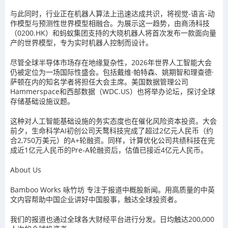
与此同时，行业正在机器人算法上迅速达成共识，将视觉-语言-动
作模型与预测性世界模型相融合。为展示这一趋势，由
商汤科技
（0200.HK）和
蚂蚁集团
支持的
大晓机器人
将首次发布一款面向量
产的世界模型，专为实时机器人控制而设计。
尽管全球半导体市场存在地缘复杂性，2026年世界人工智能大会
仍被定位为一场国际性盛会。包括戴维·帕特森、姚期智和理查德·
萨顿在内的知名学者将担任大会主席。美国数据管理公司
Hammerspace
和
西部数据
（WDC.US）也将举办论坛，探讨全球
存储基础设施议题。
这种对人工智能基础设施的务实态度也在催化风险资本投资。大会
前夕，生命科学AI初创公司
天鹜科技
完成了超过2亿元人民币（约
合2,750万美元）的A+轮融资。同样，计算优化公司
共绩科技
在完
成近1亿元人民币的Pre-A轮融资后，估值已接近4亿元人民币。
About Us
Bamboo Works 咏竹坊 专注于报道中概股新闻。用高质量的中英
文内容帮助中国企业讲好中国股事，触达全球投资者。
我们的报道也通过全球各大财经平台进行分发。日均触达200,000