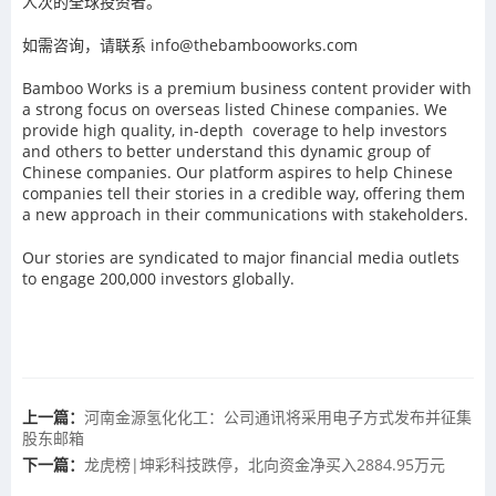
人次的全球投资者。
如需咨询，请联系 info@thebambooworks.com
Bamboo Works is a premium business content provider with
a strong focus on overseas listed Chinese companies. We
provide high quality, in-depth coverage to help investors
and others to better understand this dynamic group of
Chinese companies. Our platform aspires to help Chinese
companies tell their stories in a credible way, offering them
a new approach in their communications with stakeholders.
Our stories are syndicated to major financial media outlets
to engage 200,000 investors globally.
上一篇：
河南金源氢化化工：公司通讯将采用电子方式发布并征集
股东邮箱
下一篇：
龙虎榜|坤彩科技跌停，北向资金净买入2884.95万元