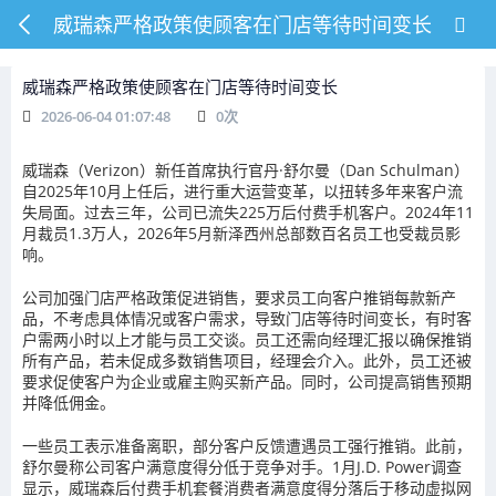
威瑞森严格政策使顾客在门店等待时间变长
威瑞森严格政策使顾客在门店等待时间变长
2026-06-04 01:07:48
0
次
威瑞森（Verizon）新任首席执行官丹·舒尔曼（Dan Schulman）
自2025年10月上任后，进行重大运营变革，以扭转多年来客户流
失局面。过去三年，公司已流失225万后付费手机客户。2024年11
月裁员1.3万人，2026年5月新泽西州总部数百名员工也受裁员影
响。
公司加强门店严格政策促进销售，要求员工向客户推销每款新产
品，不考虑具体情况或客户需求，导致门店等待时间变长，有时客
户需两小时以上才能与员工交谈。员工还需向经理汇报以确保推销
所有产品，若未促成多数销售项目，经理会介入。此外，员工还被
要求促使客户为企业或雇主购买新产品。同时，公司提高销售预期
并降低佣金。
一些员工表示准备离职，部分客户反馈遭遇员工强行推销。此前，
舒尔曼称公司客户满意度得分低于竞争对手。1月J.D. Power调查
显示，威瑞森后付费手机套餐消费者满意度得分落后于移动虚拟网