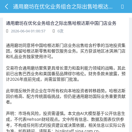
通用磨坊在优化业务组合之际出售哈根达斯中国门店业务
通用磨坊在优化业务组合之际出售哈根达斯中国门店业务
2026-06-04 01:00:57
0
次
通用磨坊同意将中国哈根达斯门店业务出售给含柠季的当地投资集
团，保留哈根达斯零售和餐饮服务业务。买方获该地区冰淇淋门店
和礼品业务独家使用许可。
交易符合通用磨坊聚焦更具增长潜力和盈利能力领域的战略，其此
前已出售巴西业务和美国番茄品牌缪尔格伦。财务条款未披露，预
计2026年底前完成，尚需监管部门批准。
此举措反映外资企业在华所有权向本地投资者转移趋势。哈根达斯
因价格高、配方传统面临挑战，但仍是通用磨坊国际业务重要贡献
者。
声明：市场有风险，投资需谨慎。本文由AI大模型基于公开信息生
成，不代表Hehson财经观点。文中所有信息、数据及图表仅供参
考，不构成任何形式的投资建议或决策依据，相关信息以实际公告
为准。如有疑问，请联系：biz@staff.sina.com.cn。