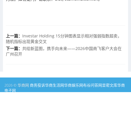
上一篇：
Investar Holding 15分钟图表显示相对强弱指数超卖，
随机指标出现黄金交叉
下一篇：
共绘新蓝图，携手向未来——2026中国商飞客户大会在
广州召开
2026 © 华商网
商务投诉
华商生活网
华商娱乐网
布谷问答网
显密文库
华商
电子网