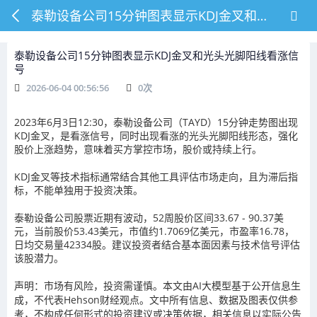
泰勒设备公司15分钟图表显示KDJ金叉和光头光脚阳线看涨信号
泰勒设备公司15分钟图表显示KDJ金叉和光头光脚阳线看涨信
号
2026-06-04 00:56:56
0
次
2023年6月3日12:30，泰勒设备公司（TAYD）15分钟走势图出现
KDJ金叉，是看涨信号，同时出现看涨的光头光脚阳线形态，强化
股价上涨趋势，意味着买方掌控市场，股价或持续上行。
KDJ金叉等技术指标通常结合其他工具评估市场走向，且为滞后指
标，不能单独用于投资决策。
泰勒设备公司股票近期有波动，52周股价区间33.67 - 90.37美
元，当前股价53.43美元，市值约1.7069亿美元，市盈率16.78，
日均交易量42334股。建议投资者结合基本面因素与技术信号评估
该股潜力。
声明：市场有风险，投资需谨慎。本文由AI大模型基于公开信息生
成，不代表Hehson财经观点。文中所有信息、数据及图表仅供参
考，不构成任何形式的投资建议或决策依据，相关信息以实际公告