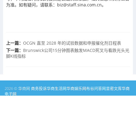
为准。如有疑问，请联系：biz@staff.sina.com.cn。
上一篇：
OCGN 直至 2028 年的试验数据和申报催化剂日程表
下一篇：
Brunswick公司15分钟图表触发MACD死叉与看跌光头光
脚K线指标
2026 © 华商网
商务投诉
华商生活网
华商娱乐网
布谷问答网
显密文库
华商
电子网