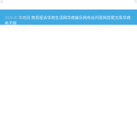
2026 © 华商网
商务投诉
华商生活网
华商娱乐网
布谷问答网
显密文库
华商
电子网