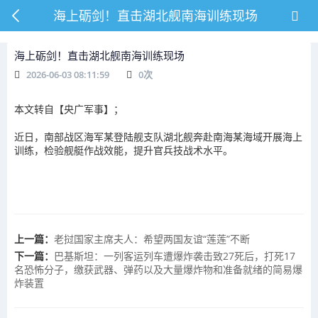
海上砺剑！直击湖北舰南海训练现场
海上砺剑！直击湖北舰南海训练现场
2026-06-03 08:11:59
0
次
本文转自【央广军事】；
近日，南部战区海军某登陆舰支队湖北舰奔赴南海某海域开展海上
训练，检验舰艇作战效能，提升官兵技战术水平。
上一篇：
老挝国家主席夫人：希望两国友谊“莲莲”不断
下一篇：
巴基斯坦：一列客运列车遭爆炸袭击致27死后，打死17
名恐怖分子，缴获武器、弹药以及大量爆炸物和准备就绪的简易爆
炸装置