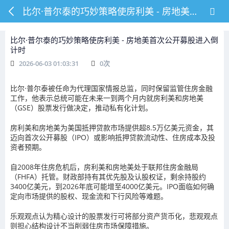
比尔·普尔泰的巧妙策略使房利美 - 房地美首次公开募股进入倒计时
比尔·普尔泰的巧妙策略使房利美 - 房地美首次公开募股进入倒
计时
2026-06-03 01:03:31
0
次
比尔·普尔泰被任命为代理国家情报总监，同时保留监管住房金融
工作，他表示总统可能在未来一到两个月内就房利美和房地美
（GSE）股票发行做决定，推动私有化计划。
房利美和房地美为美国抵押贷款市场提供超8.5万亿美元资金，其
迈向首次公开募股（IPO）或影响抵押贷款流动性、住房成本及投
资者预期。
自2008年住房危机后，房利美和房地美处于联邦住房金融局
（FHFA）托管。财政部持有其优先股及认股权证，剩余持股约
3400亿美元，到2026年底可能增至4000亿美元。IPO面临如何确
定向市场提供的股权、现金流和下行风险等难题。
乐观观点认为精心设计的股票发行可将部分资产货币化，悲观观点
则担心结构设计不当削弱住房市场保障措施。