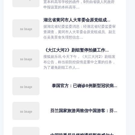
置本科高等学校的函件，9所由省级人民政府
申报设置的本科高等...
湖北省黄冈市人大常委会原党组成...
据湖北省纪委监委消息：经湖北省纪委监委审
查调查，黄冈市人大常委会原党组成员、副主
任吴美景丧失理想信念...
《大江大河2》剧组暂停拍摄工作...
搜狐娱乐讯 今天下午，《大江大河2》剧组发
布公告，称当前防控疫情是重中之重的任务，
为了避免剧组工作人...
泰国官方：已确诊8例新型冠状病...
芬兰国家旅游局致信中国游客：芬...