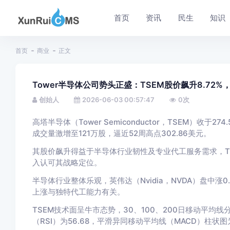
首页
资讯
民生
知识
首页
商业
正文
Tower半导体公司势头正盛：TSEM股价飙升8.72%
创始人
2026-06-03 00:57:47
0
次
高塔半导体（Tower Semiconductor，TSEM）收于274
成交量激增至121万股，逼近52周高点302.86美元。
其股价飙升得益于半导体行业韧性及专业代工服务需求，T
入认可其战略定位。
半导体行业整体乐观，英伟达（Nvidia，NVDA）盘中涨
上涨与独特代工能力有关。
TSEM技术面呈牛市态势，30、100、200日移动平均线分别为
（RSI）为56.68，平滑异同移动平均线（MACD）柱状图为