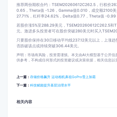
推荐两份期权合约：TSEM20260612C262.5，行权价262
0.65，Theta值 -1.26，Gamma值0.010，成交额21
27.71%，杠杆率24.62%，Delta值0.77，Theta值 -0
若股价涨5%至288.29美元，TSEM20260612C262.5和
元。激进多头投资者可在股价突破280美元时买入TSEM2026
只要股价保持在30日移动平均线237.12美元以上，上涨趋
否跌破该点或持续突破306.44美元。
声明：市场有风险，投资需谨慎。本文由AI大模型基于公开信息
供参考，不构成任何形式的投资建议或决策依据，相关信息以实际公告为
上一篇：
存储价格飙升 运动相机鼻祖GoPro雪上加霜
下一篇：
科技赋能提升基层治理水平
相关内容