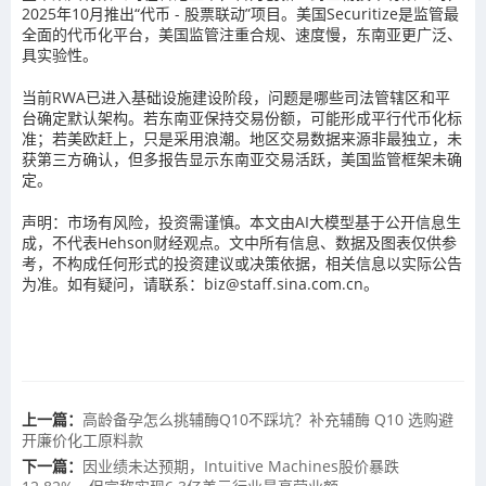
2025年10月推出“代币 - 股票联动”项目。美国Securitize是监管最
全面的代币化平台，美国监管注重合规、速度慢，东南亚更广泛、
具实验性。
当前RWA已进入基础设施建设阶段，问题是哪些司法管辖区和平
台确定默认架构。若东南亚保持交易份额，可能形成平行代币化标
准；若美欧赶上，只是采用浪潮。地区交易数据来源非最独立，未
获第三方确认，但多报告显示东南亚交易活跃，美国监管框架未确
定。
声明：市场有风险，投资需谨慎。本文由AI大模型基于公开信息生
成，不代表Hehson财经观点。文中所有信息、数据及图表仅供参
考，不构成任何形式的投资建议或决策依据，相关信息以实际公告
为准。如有疑问，请联系：biz@staff.sina.com.cn。
上一篇：
高龄备孕怎么挑辅酶Q10不踩坑？补充辅酶 Q10 选购避
开廉价化工原料款
下一篇：
因业绩未达预期，Intuitive Machines股价暴跌