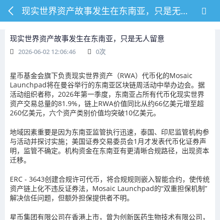
现实世界资产故事发生在东南亚，只是无人留意
现实世界资产故事发生在东南亚，只是无人留意
2026-06-02 12:06:46
0
次
星币基金会旗下负责现实世界资产（RWA）代币化的Mosaic
Launchpad将在曼谷举行的东南亚区块链周活动中举办边会。据
活动组织者称，2026年第一季度，东南亚占所有代币化现实世界
资产交易总量的81.9%，链上RWA价值同比从约66亿美元增至超
260亿美元，六个资产类别价值均突破10亿美元。
地域因素重要是因为东南亚监管执行迅速，泰国、印尼监管机构参
与活动并探讨实施；美国证券交易委员会1月才发表代币化证券声
明，监管不确定。机构资金在东南亚有更清晰合规路径，出现资本
迁移。
ERC - 3643创建合规许可代币，将合规规则嵌入智能合约，使传统
资产链上化不违反证券法，Mosaic Launchpad的“双重担保机制”
解决信任问题，但额外担保提供者不明。
星币集团有限公司在香港上市，曾为创新医药生物技术有限公司，