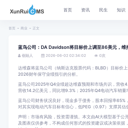
首页
资讯
民生
知识
首页
商业
正文
蓝鸟公司：DA Davidson将目标价上调至86美元，
创始人
2026-06-02 02:34:02
0
次
达维森将蓝鸟公司（纳斯达克股票代码：BLBD）目标价
2026财年保守业绩指引的分析。
蓝鸟公司2025年Q4业绩超达维森预期和市场共识，营收4.0
营收14.2亿美元，同比增9.3%；2025年Q4电动汽车销
蓝鸟公司财务状况良好，现金多于债务，股本回报率65%
对其实现电动汽车目标有信心，低PEG（0.97）支撑其估
声明：市场有风险，投资需谨慎。本文由AI大模型基于公开
及图表仅供参考，不构成任何形式的投资建议或决策依据