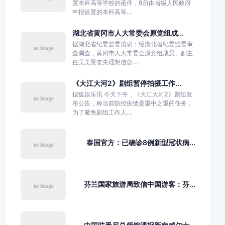
置本科高等学校的函件，9所由省级人民政府
申报设置的本科高等...
湖北省黄冈市人大常委会原党组成...
据湖北省纪委监委消息：经湖北省纪委监委审
查调查，黄冈市人大常委会原党组成员、副主
任吴美景丧失理想信念...
《大江大河2》剧组暂停拍摄工作...
搜狐娱乐讯 今天下午，《大江大河2》剧组发
布公告，称当前防控疫情是重中之重的任务，
为了避免剧组工作人...
泰国官方：已确诊8例新型冠状病...
芬兰国家旅游局致信中国游客：芬...