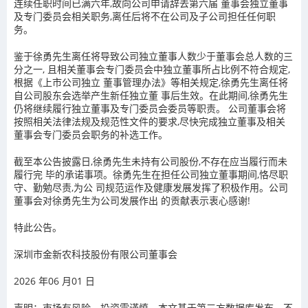
连续任职时间已满六年,故向公司申请辞去第六届 董事会独立董事
及专门委员会相关职务,离任后将不在公司及子公司担任任何职
务。
鉴于徐勇先生离任将导致公司独立董事人数少于董事会总人数的三
分之一, 且相关董事会专门委员会中独立董事所占比例不符合规定,
根据《上市公司独立 董事管理办法》等相关规定,徐勇先生离任将
自公司股东会选举产生新任独立董 事后生效。在此期间,徐勇先生
仍将继续履行独立董事及专门委员会委员等职责。 公司董事会将
按照相关法律法规及规范性文件的要求,尽快完成独立董事及相关
董事会专门委员会职务的补选工作。
截至本公告披露日,徐勇先生未持有公司股份,不存在应当履行而未
履行完 毕的承诺事项。徐勇先生在担任公司独立董事期间,恪尽职
守、勤勉尽责,为公 司规范运作及健康发展发挥了积极作用。公司
董事会对徐勇先生为公司发展作出 的贡献表示衷心感谢!
特此公告。
深圳市金新农科技股份有限公司董事会
2026 年06 月01 日
声明：市场有风险，投资需谨慎。本文基于第三方数据库发布，不