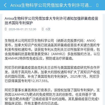
Anixa生物科学公司凭借加拿大专利许可通知加强卵巢癌疫苗技术国际专利保护
Anixa生物科学公司凭借加拿大专利许可通知加强卵巢癌疫苗
技术国际专利保护
2026-06-01 21:12:30
0
次
生物技术公司阿尼莎生物科学公司（纳斯达克股票代码：ANIX）
宣布，加拿大知识产权局已就涵盖其卵巢癌疫苗技术关键方面的专
利发布授权通知书。该获批专利从克利夫兰诊所独家许可获得，包
含施用编码抗苗勒管激素受体2（AMHR2）多肽核酸的方法，以引
发AMHR2特异性免疫反应，预防或治疗卵巢癌。
阿尼莎的卵巢癌疫苗由克利夫兰诊所与美国国家癌症研究所合作开
发，适用于高风险人群。加拿大的授权通知书扩大了其知识产权组
合的国际范围，补充了美国现有的专利保护。2025年7月，阿尼莎
已获得美国专利号12,357,593。
阿尼莎董事长兼首席执行官表示，该授权加强了国际专利保护，支
持其以AMHR2为靶点的免疫预防方法的创新性，也支持基于“退
役”蛋白靶点构建广泛癌症疫苗平台的战略。其乳腺癌疫苗已完成1
期临床试验，所有主要终点均已达成。