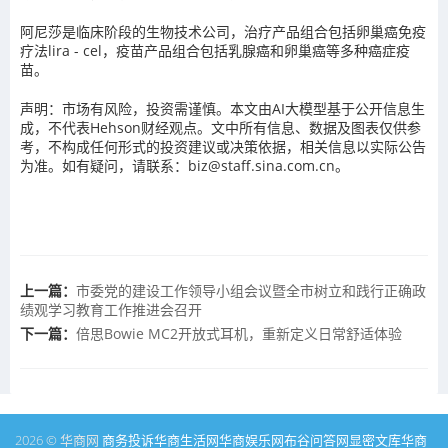
阿尼莎是临床阶段的生物技术公司，治疗产品组合包括卵巢癌免疫
疗法lira - cel，疫苗产品组合包括乳腺癌和卵巢癌等多种癌症疫
苗。
声明：市场有风险，投资需谨慎。本文由AI大模型基于公开信息生
成，不代表Hehson财经观点。文中所有信息、数据及图表仅供参
考，不构成任何形式的投资建议或决策依据，相关信息以实际公告
为准。如有疑问，请联系：biz@staff.sina.com.cn。
上一篇：
市委党的建设工作领导小组会议暨全市树立和践行正确政
绩观学习教育工作推进会召开
下一篇：
倍思Bowie MC2开放式耳机，重新定义日常舒适体验
2026 © 华商网
商务投诉
华商生活网
华商娱乐网
布谷问答网
显密文库
华商