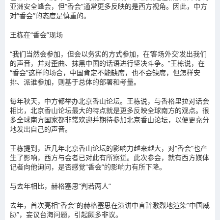
亚洲安全峰会，但“香会”通常更多反映的是西方视角。因此，中方
对“香会”的态度是慎重的。
王栋在“香会”现场
“我们当然会参加，但会以务实的方式参加，在‘客场外交’发出我们
的声音，并对歪曲、抹黑中国的话语进行坚决斗争。”王栋说，在
“香会”这样的场合，中国肯定不能缺席，也不会缺席，但怎样安
排、派谁参加，则基于总体的部署和考量。
每年秋天，中方都举办北京香山论坛。王栋说，与香格里拉对话会
相比，北京香山论坛最大的特点就是更多反映全球南方的观点。很
多全球南方国家都非常欢迎并期待参加北京香山论坛，以便更充分
地发出自己的声音。
王栋提到，近几年北京香山论坛的影响力越来越大，对“香会”也产
生了影响，西方与会者已对此有所察觉。此次参会，就有西方媒体
记者向他询问，是否感觉“香会”的影响力有所下降。
与去年相比，赫格塞思“判若两人”
去年，首次亮相“香会”的赫格塞思在演讲中言辞激烈地渲染“中国威
胁”，妄议台海问题，引起颇多非议。