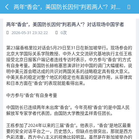
两年“香会”，美国防长因何“判若两人”？对话现场中国学者
两年“香会”，美国防长因何“判若两人”？对话现场中国学者
2026-05-31 23:32:22
0
次
第23届香格里拉对话会5月29日至31日在新加坡举行。现场参会的
北京大学国际关系学院教授、中外人文交流研究基地执行主任王栋
接受北京日报客户端记者连线专访时表示，中方参与“香会”的方式
有自身考量。美国防长赫格塞思演讲针对中国的调门大幅缓和，说
明中美元首会晤达成的共识对两国关系的战略稳定具有极大意义。
中美关系的稳定对整个地区的稳定也有直接的促进作用，从菲律宾
和日本方面在“香会”的表现就能看得出来。
中方参与“香会”有自身考量
中国防长已连续两年未出席“香会”。今年亮相“香会”的是中国人民
解放军专家学者代表团，由国防大学教授孟祥青任团长。
王栋参加了2024年以来的三届“香会”。他表示，“香会”是地区最重
要的安全对话平台之一，历史悠久，但缺点也很突出，那就是西方
色彩浓重，西方中心主义的视角比较明显。虽然是在新加坡举办的