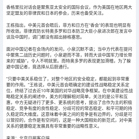
香格里拉对话会是聚焦亚太安全的国际会议，作为美国在地区两大
坚定盟友的菲律宾和日本的参会，历来也备受关注。
王栋指出，中美元首会晤后，菲方和日方在“香会”的表现也明显有
所收敛。菲律宾防长特奥多罗和日本防卫大臣小泉进次郎在发言中
谈及中国时，调门都没有超出赫格塞思。
面对中国记者在会场内的发问，小泉沉默不语；当中方代表在提问
中聚焦二战历史问题时，小泉避而不答，转而大谈中国军力增长带
来的“威胁”，令人不明就里。而特奥多罗的表现更加滑稽，为了躲
避中国记者，竟选择从后厨通行。
“只要中美关系稳住了，对整个地区的安全稳定，都能起到非常重
要的作用。”王栋说，中美元首会晤确定的建设性战略稳定关系定
位，终结了过去近10年美国的对华战略竞争框架。在中美建设性战
略稳定关系的阐述中，美方的理解相对简单，关注的是公平和互
惠，中方无疑进行了更多、更系统的思考，提出了合作为主的积极
稳定、竞争有度的良性稳定、分歧可控的常态稳定、和平可期的持
久稳定四大维度。这意味着中美之间的竞争是有边界的，分歧是可
以管控的，合作是有空间的，这是一种大国相处的新范式，对中美
关系的健康稳定发展具有非常重要的战略性意义。
来源：北京日报客户端