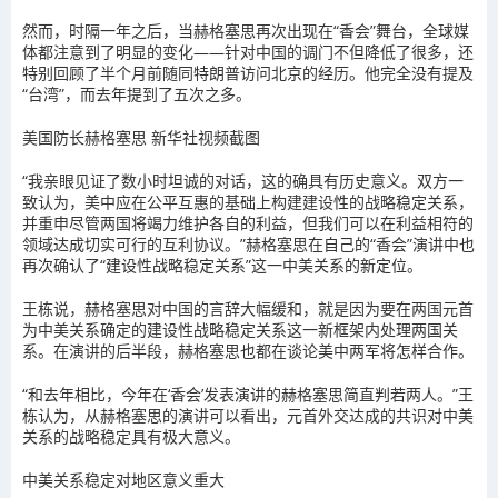
然而，时隔一年之后，当赫格塞思再次出现在“香会”舞台，全球媒
体都注意到了明显的变化——针对中国的调门不但降低了很多，还
特别回顾了半个月前随同特朗普访问北京的经历。他完全没有提及
“台湾”，而去年提到了五次之多。
美国防长赫格塞思 新华社视频截图
“我亲眼见证了数小时坦诚的对话，这的确具有历史意义。双方一
致认为，美中应在公平互惠的基础上构建建设性的战略稳定关系，
并重申尽管两国将竭力维护各自的利益，但我们可以在利益相符的
领域达成切实可行的互利协议。”赫格塞思在自己的“香会”演讲中也
再次确认了“建设性战略稳定关系”这一中美关系的新定位。
王栋说，赫格塞思对中国的言辞大幅缓和，就是因为要在两国元首
为中美关系确定的建设性战略稳定关系这一新框架内处理两国关
系。在演讲的后半段，赫格塞思也都在谈论美中两军将怎样合作。
“和去年相比，今年在‘香会’发表演讲的赫格塞思简直判若两人。”王
栋认为，从赫格塞思的演讲可以看出，元首外交达成的共识对中美
关系的战略稳定具有极大意义。
中美关系稳定对地区意义重大