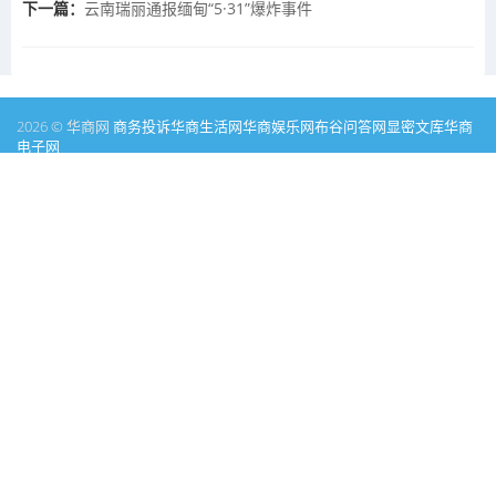
下一篇：
云南瑞丽通报缅甸“5·31”爆炸事件
2026 © 华商网
商务投诉
华商生活网
华商娱乐网
布谷问答网
显密文库
华商
电子网