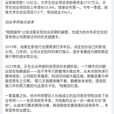
业担保贷款1.16亿元、大学生创业项目资助等资金2737万元，大
学生创业项目较上年增长53.8%，增速全市第一。今年一季度，新
增大学生创业项目372个，带动就业394人。
创业导师指点迷津
“陪跑服务”让张淙冕实现创业初期的破壁，也成为杭州冬初文化创
意有限公司爬坡过坎时的关键援手。
2019年，陆衡在影视行业摸爬滚打多年后，决定创办自己的影视
公司。几年间，公司从初创时的单打独斗，逐步发展成为拥有稳定
客户群的成长型企业。
2023年底，正在企业申报科技项目的关键阶段，一个棘手的问题
出现在陆衡面前——由于早年只顾着埋头做业务，从未对财务进行
整体规划，公司税负率偏高，利润空间被大幅压缩，眼看就要与申
报资质失之交臂。“那几天我整夜睡不着，翻着账本发愁，感觉前
面几年的努力要因为这道坎卡住。”陆衡回忆道。
一筹莫展之际，杭州市拱墅区人社局成立的运河青创学院派来了创
业导师——一名资深财务专家，为陆衡的企业一对一做全方位“体
检”。从成本归集到费用分摊，再到税收优惠政策的适用条件……专
家逐条给出建议。