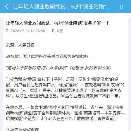
让年轻人创业敢闯敢试，杭州“创业陪跑”服务了解一下
让年轻人创业敢闯敢试，杭州“创业陪跑”服务了解一下
2026-05-31 17:26:50
0
次
来源：人民日报
原标题：浙江杭州持续完善创业服务保障机制——
“这场关于梦想的‘陪跑’，从未停歇”（稳就业·我的求职故事）
当桌角那株“番茄”耷拉下叶子时，屏幕上便弹出“需要浇水”的提
醒，用户看到后起身喝口水，便是“灌溉”……这款名叫“湃湃农场”的
桌面AI（人工智能）搭子，让健康管理变成了一场有趣的“桌面农
耕”。从萌生想法到造出成品，00后创业者张淙冕用了不到一年。
在他身后，一整套“陪跑”服务机制正悄然运转。近年来，浙江杭州
创新构建“创业陪跑”全周期服务体系，围绕“前期培育—中期支撑—
后期赋能”全链条，让年轻人在创业路上敢闯敢试、勇往直前。
企服专员排忧解难