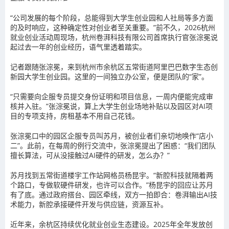
“公司发展的每个阶段，总能得到大学生创业园和人社局等多方面
的及时响应，这种确定性对创业者至关重要。”前不久，2026杭州
就业创业活动周现场，杭州卷湃科技有限公司首席执行官张淙冕说
起过去一年的创业经历，语气里透着踏实。
记者跟随张淙冕，来到杭州市余杭区五常街道阿里巴巴数字生态创
新园大学生创业园。这里的一间独立办公室，便是团队的“家”。
“只需要向企服专员提交身份证明和项目信息，一周内便能完成审
核并入驻。”张淙冕说，算上大学生创业场地补贴以及园区对AI项
目的专项支持，房租基本不用自己花钱。
张淙冕口中的园区企服专员叫苏月，被创业者们亲切地唤作“店小
二”。此前，在每周的例行交流中，张淙冕提出了困惑：“我们团队
擅长算法，可从没接触过AI硬件的研发，怎么办？”
苏月找到五常街道楼宇工作站网格员杨昆宇。“新腔科技就隔着两
个路口，专做软硬件研发，也许可以合作。”杨昆宇的回应让苏月
有了底。通过政府搭台、园区牵线，双方一拍即合：卷湃输出AI技
术能力，新腔承接硬件开发与供应链，资源互补。
近年来，余杭区持续优化就业创业生态建设。2025年全年发放创