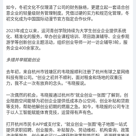
如今，冬初文化不仅理清了公司的财务脉络，更建立起一套适合创
意企业的轻量级财务管理制度。凭借过硬的实力和规范化管理，冬
初文化成为中国国际动漫节官方指定合作伙伴。
2023年成立以来，运河青创学院持续为大学生创业企业提供系统
化、精准化的服务，举办创业课程培训、项目路演辅导、企业参观
游学等创新创业主题活动，组织创业导师一对一访企辅导3轮，服
务企业400余家次。
多措并举赋能创业
去年初，来自杭州市钱塘区的韦晓报顺利注册了杭州有球之星网络
科技有限公司。“创业之初并不顺利，面对租金和场地的双重压
力，我不止一次有放弃的念头。”韦晓报说。
一次偶然的机会，韦晓报通过杭州市“就业创业一张图”了解到，创
业陪跑空间能够为初创企业提供低成本办公空间、创业补贴和贷款
等支持，帮助他解创业初期的燃眉之急。如今，韦晓报的公司专注
于以人工智能赋能体育竞技，运营得有声有色。
打开杭州市民卡APP或支付宝，“就业创业一张图”电子地图一站式
提供求职招聘、创业服务、补贴智办、劳动维权、机构查询、政策
咨询等服务。创业者也可以一键获取政策智能匹配、资源精准推送