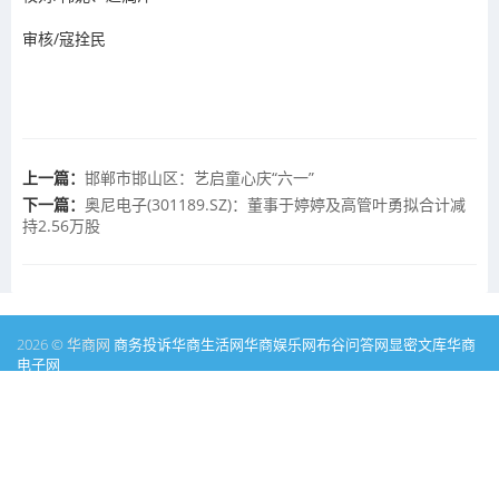
审核/寇拴民
上一篇：
邯郸市邯山区：艺启童心庆“六一”
下一篇：
奥尼电子(301189.SZ)：董事于婷婷及高管叶勇拟合计减
持2.56万股
2026 © 华商网
商务投诉
华商生活网
华商娱乐网
布谷问答网
显密文库
华商
电子网