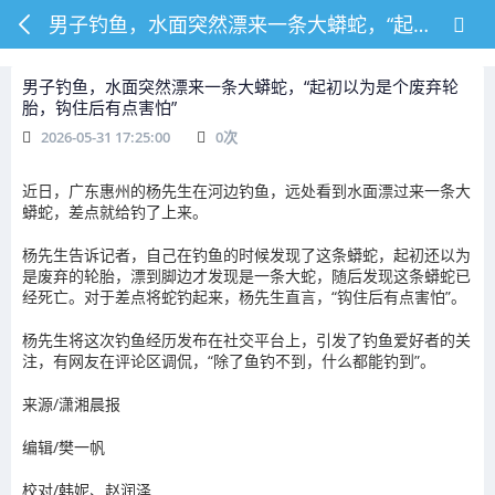
男子钓鱼，水面突然漂来一条大蟒蛇，“起初以为是个废弃轮胎，钩住后有点害怕”
男子钓鱼，水面突然漂来一条大蟒蛇，“起初以为是个废弃轮
胎，钩住后有点害怕”
2026-05-31 17:25:00
0
次
近日，广东惠州的杨先生在河边钓鱼，远处看到水面漂过来一条大
蟒蛇，差点就给钓了上来。
杨先生告诉记者，
自己在钓鱼的时候发现了这条蟒蛇，起初还以为
是废弃的轮胎，漂到脚边才发现是一条大蛇，
随后发现这条蟒蛇已
经死亡。对于差点将蛇钓起来，杨先生直言，“
钩
住后有点害怕”。
杨先生
将这次钓鱼经历发布在社交平台上，引发了钓鱼爱好者的关
注，有网友在评论区调侃，“除了鱼钓不到，什么都能钓到”。
来源/潇湘晨报
编辑/樊一帆
校对
/韩妮、赵润泽