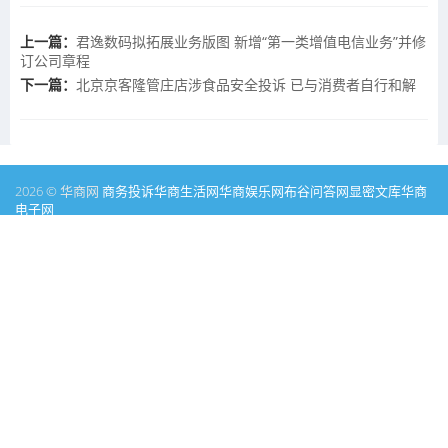
上一篇：
君逸数码拟拓展业务版图 新增“第一类增值电信业务”并修
订公司章程
下一篇：
北京京客隆管庄店涉食品安全投诉 已与消费者自行和解
2026 © 华商网
商务投诉
华商生活网
华商娱乐网
布谷问答网
显密文库
华商
电子网