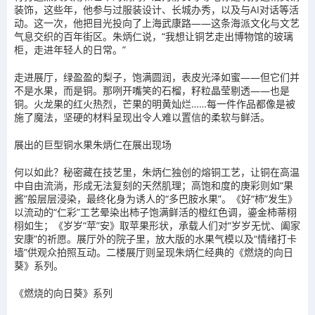
装饰，这些年，他参与过服装设计、长城办秀，以及与AI对话等活
动。这一次，他把目光投向了上海武康路——这条海派文化与文艺
气息交织的百年街区。朱炳仁说，“我想让铜艺走出博物馆的玻璃
柜，走进年轻人的日常。”
走进展厅，绿盈盈的梨子，饱满圆润，表皮光泽如蜜——但它们并
不是水果，而是铜。那咧开嘴笑的石榴，籽粒晶莹剔透——也是
铜。火龙果的红火热烈，芒果的明黄灿烂……每一件作品都像是被
施了魔法，坚硬的材料呈现出令人难以置信的柔软与鲜活。
展出的巨型铜水果朱炳仁在展出现场
何以如此？秘密藏在技艺里，朱炳仁独创的熔铜工艺，让铜在高温
中自由流淌，形成无法复刻的天然肌理；高饱和度的庚彩则如“果
酱”般层层浸染，最终化身为诱人的“多巴胺水果”。《好“柿”发生》
以流动的“仁彩”工艺晕染出柿子饱满鲜活的橙红色调，鎏金柿蒂栩
栩如生；《岁岁“苹”安》取苹果形状，承载人们对“岁岁无忧、阖家
安康”的祈愿。展厅外的院子里，放大版的水果气模以及“情绪打卡
墙”供观众拍照互动。二楼展厅则呈现朱炳仁经典的《燃烧的向日
葵》系列。
《燃烧的向日葵》系列