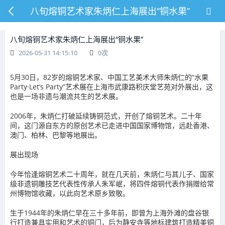
八旬熔铜艺术家朱炳仁上海展出“铜水果”
八旬熔铜艺术家朱炳仁上海展出“铜水果”
2026-05-31 14:15:10
0
次
5月30日，82岁的熔铜艺术家、中国工艺美术大师朱炳仁的“水果
Party·Let’s Party”艺术展在上海市武康路积庆堂艺苑对外展出，这
也是一场非遗与潮流共生的艺术展。
2006年，朱炳仁打破延续铸铜范式，开创了熔铜艺术。二十年
间，这门源自东方的原创艺术已走进中国国家博物馆，远赴香港、
澳门、柏林、巴黎等地展出。
展出现场
今年恰逢熔铜艺术二十周年，就在几天前，朱炳仁与其儿子、国家
级非遗铜雕技艺代表性传承人朱军岷，将四件熔铜代表作捐赠给常
州博物馆收藏，以此向艺术原乡致敬。
生于1944年的朱炳仁早在三十多年前，即曾为上海外滩的盘谷银
行打造兼具实用和艺术的铜门，后为静安寺等地标建筑打造精美铜