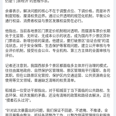
仍是“门票经济”的思维作祟。
余睿表示，解决问题的核心不在于调整点位、下调价格，而是补齐
制度短板、厘清权责边界。通过公开透明的规范化机制，平衡公众
通行权益、消费者权益与景区发展权益势在必行。
他指出，当前各地景区门票定价机制相对透明，而摆渡车票价长期
处于无监管、无听证、无成本公示的状态，成为国内不少景区弥补
门票收益、新增创收的渠道。他建议，要打破景区“自证合规”的混
沌状态，对于安全保障、生态保护等客观问题，建立公开审核与专
业评价机制，接受社会公众、专业机构、第三方主体的全面审核与
评价。
记者还注意到，我国西部多个景区都面临多主体并行治理的模式，
往往由属地政府、自然保护区管理局、景区管理局平行履职、各司
其职。但在公路景区化管控、保护区内交通运营、公共资源商业化
使用等交叉领域，普遍缺乏清晰的权责清单。
稻城县一位受访干部指出，对于稻城亚丁当下面临的公共路权、生
态环保、经济发展的矛盾，还没有清晰的政策和路径去解决，正在
“摸着石头过河”。
“针对此次暴露出的问题，我们保证不回避、不遮掩、不推诿，全
面开展集中整治，抓好各项整改工作，以整改倒逼管理提升和服务