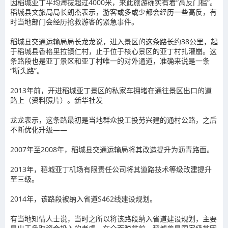
因稻城亚丁平均海拔超过4000米，来此旅游确实有着“高反门槛”。
稻城县文旅局局长朗杰表示，游客或多或少都会经历一些高反，有
时当地部门会经历抢救游客的紧急事件。
稻城县交通运输局局长龙龙说，进入景区的这条路长约38公里，起
于稻城县香格里拉镇仁村，止于位于核心景区的亚丁村扎灌崩。这
条路段也是亚丁景区和亚丁村唯一的对外通道，准确来说是一条
“断头路”。
2013年前，开进稻城亚丁景区的私家车拥堵在通往景区出口的道
路上（资料照片）。新华社发
龙龙表示，这条路最初是当地群众投工投劳兴建的通村公路，之后
不断优化升级——
2007年至2008年，稻城县交通运输局将其改造提升为沥青路面。
2013年，稻城亚丁机场有限责任公司将其道路技术等级改建提升
至三级。
2014年，该路段被纳入省道S462线建设规划。
有当地知情人士说，当时之所以将该路段纳入省道建设规划，主要