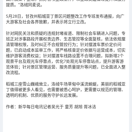
提质。”洛绒同麦说。
5月28日，甘孜州稻城亚丁景区问题整改工作专班发布通报，向广
大游客及社会各界致歉，并表示将立行立改。
针对网民关注和质疑的违规封堵省道、限制社会车辆进入问题，专
班正对涉事路段开展权责边界、生态管控等全面复核，依法依规厘
清管理权限，及时纠正不合规管控行为；针对摆渡车票价定价问
题，已启动成本监审工作，将严格核查定价依据与运营成本，切实
维护游客消费权益；针对摆渡车线路设置不合理问题，拟新增2个
观景平台及观光车停靠点，优化7处观光车停靠站点，提升游客游
览体验；针对景区管理运营、服务质量提升等问题，已全面进入整
改流程。
稻城三座雪山巍峨耸立，洛绒牛场草甸中溪流蜿蜒，美丽的稻城亚
丁值得被更多人看见，也需要被悉心呵护，更需要以规范的管理、
透明的机制、优质的服务守护长远发展。
作者：新华每日电讯记者吴光于 童芳 胡旭 胥冰洁