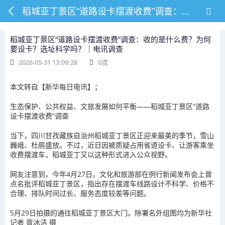
稻城亚丁景区“道路设卡摆渡收费”调查：收的是什么费？为何要设卡？选址科学吗？｜电讯调查
稻城亚丁景区“道路设卡摆渡收费”调查：收的是什么费？为何
要设卡？选址科学吗？｜电讯调查
2026-05-31 13:09:28
0
次
本文转自【新华每日电讯】；
生态保护、公共权益、文旅发展如何平衡——稻城亚丁景区“道路
设卡摆渡收费”调查
当下，四川甘孜藏族自治州稻城亚丁景区正迎来最美的季节，雪山
巍峨、杜鹃盛放。不过，近日因被质疑占用省道设卡、让游客乘坐
收费摆渡车，稻城亚丁又以这种形式进入公众视野。
网友注意到，今年4月27日，文化和旅游部在例行新闻发布会上曾
点名批评稻城亚丁景区，指出存在摆渡车线路设计不科学、价格不
合理、排队时间过长、服务态度较差等问题。
5月29日拍摄的通往稻城亚丁景区大门。除署名外组图均为新华社
记者 胥冰洁 摄