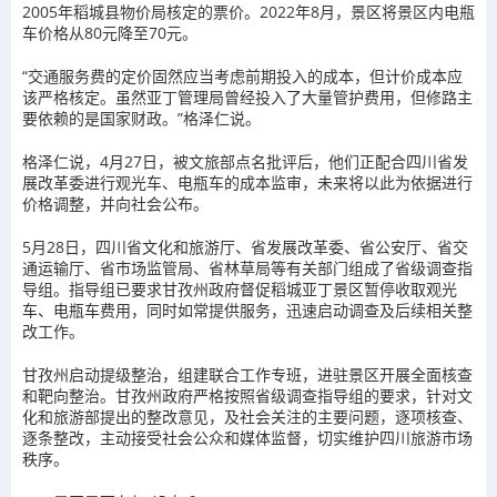
2005年稻城县物价局核定的票价。2022年8月，景区将景区内电瓶
车价格从80元降至70元。
“交通服务费的定价固然应当考虑前期投入的成本，但计价成本应
该严格核定。虽然亚丁管理局曾经投入了大量管护费用，但修路主
要依赖的是国家财政。”格泽仁说。
格泽仁说，4月27日，被文旅部点名批评后，他们正配合四川省发
展改革委进行观光车、电瓶车的成本监审，未来将以此为依据进行
价格调整，并向社会公布。
5月28日，四川省文化和旅游厅、省发展改革委、省公安厅、省交
通运输厅、省市场监管局、省林草局等有关部门组成了省级调查指
导组。指导组已要求甘孜州政府督促稻城亚丁景区暂停收取观光
车、电瓶车费用，同时如常提供服务，迅速启动调查及后续相关整
改工作。
甘孜州启动提级整治，组建联合工作专班，进驻景区开展全面核查
和靶向整治。甘孜州政府严格按照省级调查指导组的要求，针对文
化和旅游部提出的整改意见，及社会关注的主要问题，逐项核查、
逐条整改，主动接受社会公众和媒体监督，切实维护四川旅游市场
秩序。