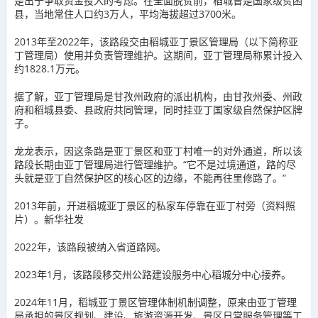
是出于争取资金投入的考虑。在全面脱贫前，稻城曾是国家级贫困
县，当地常住人口约3万人，平均海拔超过3700米。
2013年至2022年，该路段交由稻城亚丁景区管理局（以下简称亚
丁管理局）使用并负责管理维护。这期间，亚丁管理局称累计投入
约1828.1万元。
据了解，亚丁管理局是甘孜州政府的派出机构，由甘孜州委、州政
府和稻城县委、县政府共同管理，同时挂亚丁国家级自然保护区牌
子。
龙龙表示，因这条路是亚丁景区和亚丁村唯一的对外通道，所以该
路段长期由亚丁管理局进行管理维护。“它不是过境通道，路的尽
头就是亚丁自然保护区的核心区的边缘，不能再往里修路了。”
2013年前，开进稻城亚丁景区的私家车停靠在亚丁村旁（资料照
片）。新华社发
2022年，该路段被纳入省道路网。
2023年1月，该路段移交州公路建设服务中心稻城分中心接养。
2024年11月，稻城亚丁景区管理体制机制调整，原来由亚丁管理
局承担的景区规划、建设、旅游资源开发、景区日常服务管理等工