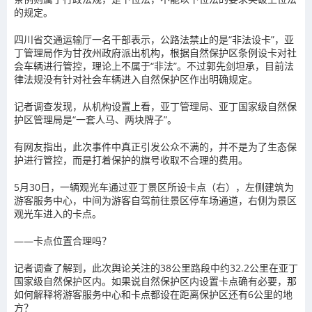
的规定。
四川省交通运输厅一名干部表示，公路法禁止的是“非法设卡”，亚
丁管理局作为甘孜州政府派出机构，根据自然保护区条例设卡对社
会车辆进行管控，理论上不属于“非法”。不过郭先剑坦承，目前法
律法规没有针对社会车辆进入自然保护区作出明确规定。
记者调查发现，从机构设置上看，亚丁管理局、亚丁国家级自然保
护区管理局是“一套人马、两块牌子”。
有网友指出，此次事件中真正引发公众不满的，并不是为了生态保
护进行管控，而是打着保护的旗号收取不合理的费用。
5月30日，一辆观光车通过亚丁景区所设卡点（右），左侧建筑为
游客服务中心，中间为游客自驾前往景区停车场通道，右侧为景区
观光车进入的卡点。
——卡点位置合理吗？
记者调查了解到，此次舆论关注的38公里路段中约32.2公里在亚丁
国家级自然保护区内。如果说自然保护区内设置卡点确有必要，那
如何解释将游客服务中心和卡点都设在距离保护区还有6公里的地
方？