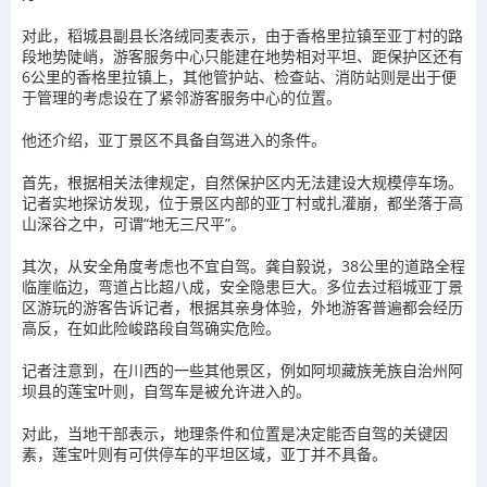
对此，稻城县副县长洛绒同麦表示，由于香格里拉镇至亚丁村的路
段地势陡峭，游客服务中心只能建在地势相对平坦、距保护区还有
6公里的香格里拉镇上，其他管护站、检查站、消防站则是出于便
于管理的考虑设在了紧邻游客服务中心的位置。
他还介绍，亚丁景区不具备自驾进入的条件。
首先，根据相关法律规定，自然保护区内无法建设大规模停车场。
记者实地探访发现，位于景区内部的亚丁村或扎灌崩，都坐落于高
山深谷之中，可谓“地无三尺平”。
其次，从安全角度考虑也不宜自驾。龚自毅说，38公里的道路全程
临崖临边，弯道占比超八成，安全隐患巨大。多位去过稻城亚丁景
区游玩的游客告诉记者，根据其亲身体验，外地游客普遍都会经历
高反，在如此险峻路段自驾确实危险。
记者注意到，在川西的一些其他景区，例如阿坝藏族羌族自治州阿
坝县的莲宝叶则，自驾车是被允许进入的。
对此，当地干部表示，地理条件和位置是决定能否自驾的关键因
素，莲宝叶则有可供停车的平坦区域，亚丁并不具备。