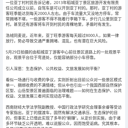
一位亚丁村村民告诉记者，2013年稻城亚丁景区旅游开发有限责
任公司成立以前，自驾车是可以开到亚丁村的。那时，亚丁村的游
客旺季能达到每天2000人左右。由于车流量大又没地方停车，常
常拥堵不堪，一些游客不得不拖着行李箱下车，步行几公里到亚丁
村。甚至还有游客将车开到村民的青稞地里，矛盾时有发生。
洛绒同麦说，近年来，亚丁旺季游客每天超过8000人，如果一律
放行，势必导致交通严重拥堵、混乱，也有潜在巨大风险。
5月29日拍摄的由稻城亚丁游客中心前往景区道路上的一处观景平
台，观景平台位于弯道处，仅能容纳部分小车停靠。
引人深思：生态保护、公共权益、文旅发展如何平衡？
看似一场通行与收费的争议，实则折射出目前公众对一些景区模式
单一、捆绑收费的不满情绪；但从中也引出一个我国西部自然保护
区型、山岳型景区普遍面临的治理难题——如何在生态保护、公共
权益、文旅发展三者间实现动态平衡。
西南财经大学法学院副教授、中国行政法学研究会理事余睿等受访
专家指出，亚丁的摆渡车，固然有解决交通承压、生态保护的目
的，但事实上已借此实现了多年的“躺赚”。从定价到实施，由于诸
多环节缺乏公开透明，难以说服公众，因而饱受诟病。究其根本，