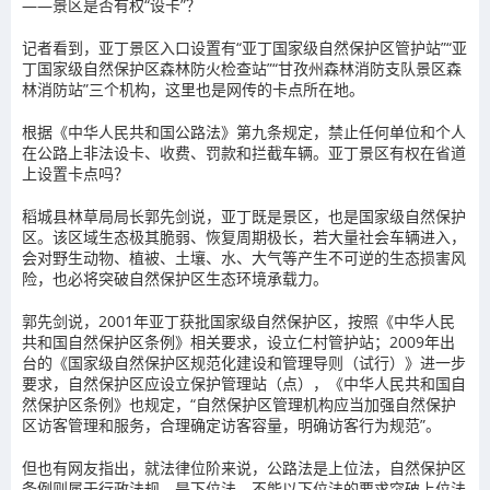
——景区是否有权“设卡”？
记者看到，亚丁景区入口设置有“亚丁国家级自然保护区管护站”“亚
丁国家级自然保护区森林防火检查站”“甘孜州森林消防支队景区森
林消防站”三个机构，这里也是网传的卡点所在地。
根据《中华人民共和国公路法》第九条规定，禁止任何单位和个人
在公路上非法设卡、收费、罚款和拦截车辆。亚丁景区有权在省道
上设置卡点吗？
稻城县林草局局长郭先剑说，亚丁既是景区，也是国家级自然保护
区。该区域生态极其脆弱、恢复周期极长，若大量社会车辆进入，
会对野生动物、植被、土壤、水、大气等产生不可逆的生态损害风
险，也必将突破自然保护区生态环境承载力。
郭先剑说，2001年亚丁获批国家级自然保护区，按照《中华人民
共和国自然保护区条例》相关要求，设立仁村管护站；2009年出
台的《国家级自然保护区规范化建设和管理导则（试行）》进一步
要求，自然保护区应设立保护管理站（点），《中华人民共和国自
然保护区条例》也规定，“自然保护区管理机构应当加强自然保护
区访客管理和服务，合理确定访客容量，明确访客行为规范”。
但也有网友指出，就法律位阶来说，公路法是上位法，自然保护区
条例则属于行政法规，是下位法，不能以下位法的要求突破上位法