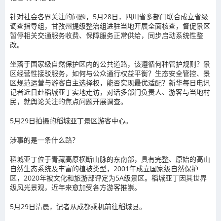
针对社会各界关注的问题，5月28日，四川省多部门联合成立省级
调查指导组，甘孜州提级整治组进驻当地开展全面核查，督促景区
暂停相关交通服务收费、保障服务正常供给，同步启动系统性整
改。
坐落于国家级自然保护区内的公共道路，该遵循何种管护规则？景
区经营性接驳服务，如何与公众通行权益平衡？生态安全管控、景
区规范运营与游客自主选择权，能否实现最优适配？新华每日电讯
记者近日赴稻城亚丁实地走访，对话多部门负责人、游客与当地村
民，就舆论关注的焦点问题开展调查。
5月29日拍摄的稻城亚丁景区游客中心。
涉事的是一条什么路？
稻城亚丁位于青藏高原横断山脉的东南部，具有完整、原始的高山
自然生态系统及丰富的植被类型，2001年成立国家级自然保护
区，2020年被文化和旅游部评定为5A级景区。稻城亚丁因其世界
级风光景观，近年来愈加受各方游客推崇。
5月29日清晨，记者从成都乘机前往稻城县。