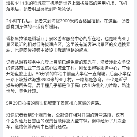
海拔4411米的稻城亚丁机场是世界上海拔最高的民用机场，飞机
落地后，记者明显感觉到呼吸急促。
2小时车程后，记者来到海拔2900米的香格里拉镇。在这里，记者
感觉到身体的不适有所缓解。
香格里拉镇是稻城亚丁景区游客服务中心的所在地，也是距离亚丁
景区最近的相对低海拔适应区，这里设有游客进出景区的交通换乘
站，也是网传视频中被设卡截断道路的起点。
记者从游客服务中心登上目前已经免费的观光车，沿着涉此次争议
的道路前往亚丁景区核心区域亚丁村。刚驶出游客服务中心，车便
开始盘旋上山。50分钟的车程中前面大半程一直爬坡，后面小半程
一路下坡抵达海拔3900米的亚丁村，一路都是急弯，不少是近乎
掉头的回头弯，后半程几乎都是位于高山大川左侧的刀片路，路途
惊险、景色壮观。
5月29日拍摄的前往稻城亚丁景区核心区域的道路。
沿途记者看到5个观景台，全部设在相对开阔的转弯路段，仅有一
个面对仙乃日雪山的观景台能停靠大型车辆。途中经历了几次会
车，道路仅够两辆中巴缓行通过。